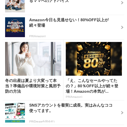
るママへのアドバイス
Amazon今日も見逃せない！80%OFF以上が
続々登場
PR(Amazon)
冬の出産は夏より大変って本
「え、こんなセールやってた
当？準備品や環境対策と風邪予
の？」80％OFF以上が続々登
防の方法
場！Amazonの本気が...
PR(Amazon)
SNSアカウントを着実に成長。実はみんなココ
使ってます。
PR(Dreaw合同会社)