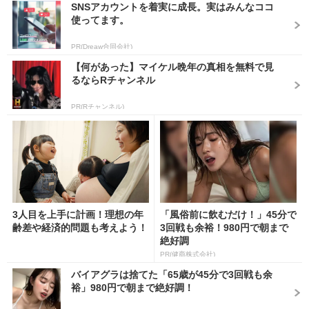
SNSアカウントを着実に成長。実はみんなココ
使ってます。
PR(Dreaw合同会社)
【何があった】マイケル晩年の真相を無料で見
るならRチャンネル
PR(Rチャンネル)
3人目を上手に計画！理想の年
「風俗前に飲むだけ！」45分で
齢差や経済的問題も考えよう！
3回戦も余裕！980円で朝まで
絶好調
PR(健商株式会社)
バイアグラは捨てた「65歳が45分で3回戦も余
裕」980円で朝まで絶好調！