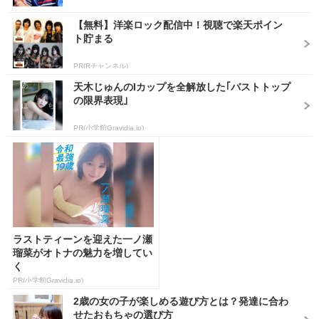
【無料】洋楽ロック配信中！視聴で楽天ポイン
ト貯まる
PR(Rチャンネル)
天木じゅんのIカップを全解放した｢バストトップ
の限界表現｣
PR(小学館Gravidia.jp)
ラストティーンを迎えた一ノ瀬
瑠菜がオトナの魅力を増してい
く
PR(小学館Gravidia.jp)
2歳の女の子が楽しめる遊び方とは？発達に合わ
せたおもちゃの選び方