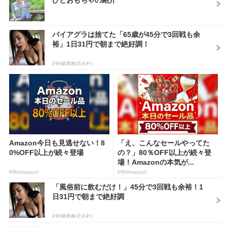
バイアグラは捨てた「65歳が45分で3回戦も余
裕」1日31円で朝まで絶好調！
PR(健商株式会社)
Amazon今日も見逃せない！8
「え、こんなセールやってた
0%OFF以上が続々登場
の？」80％OFF以上が続々登
場！Amazonの本気が...
PR(Amazon)
PR(Amazon)
「風俗前に飲むだけ！」45分で3回戦も余裕！1
日31円で朝まで絶好調
PR(健商株式会社)