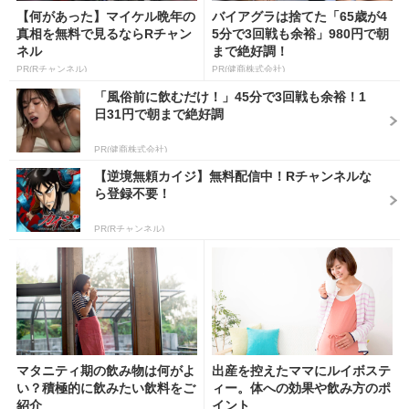
【何があった】マイケル晩年の
バイアグラは捨てた「65歳が4
真相を無料で見るならRチャン
5分で3回戦も余裕」980円で朝
ネル
まで絶好調！
PR(Rチャンネル)
PR(健商株式会社)
「風俗前に飲むだけ！」45分で3回戦も余裕！1
日31円で朝まで絶好調
PR(健商株式会社)
【逆境無頼カイジ】無料配信中！Rチャンネルな
ら登録不要！
PR(Rチャンネル)
マタニティ期の飲み物は何がよ
出産を控えたママにルイボステ
い？積極的に飲みたい飲料をご
ィー。体への効果や飲み方のポ
紹介
イント