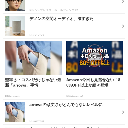
PR(シンプレクス・ホールディングス)
デノンの空間オーディオ、凄すぎた
PR(デノン)
堅牢さ・コスパだけじゃない最
Amazon今日も見逃せない！8
新「arrows」事情
0%OFF以上が続々登場
PR(arrows)
PR(Amazon)
arrowsの頑丈さがとんでもないレベルに
PR(arrows)