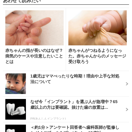
あわせて読みたい
赤ちゃんの指が長いのはなぜ？
赤ちゃんがつねるようになっ
病気のケースや注意したいこと
た。赤ちゃんからのメッセージ
とは
受け取ろう
1歳児はママべったりな時期！理由や上手な対処
法について
なぜ今「インプラント」を選ぶ人が急増中？65
歳以上の方は要確認。抜けた歯の放置は...
PR(あんしんインプラント)
＜約1分＞アンケート回答者へ歯科医師が監修し