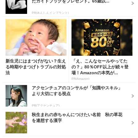
たガイドブックをプレゼント。65歳以...
PR(あんしんインプラント)
新生児にはまつげがない？生え
「え、こんなセールやってた
る時期やまつげトラブルの対処
の？」80％OFF以上が続々登
法
場！Amazonの本気が...
PR(Amazon)
アクセンチュアのコンサルが「知識やスキル」
より大切にする視点
PR(アクセンチュア)
秋生まれの赤ちゃんにつけたい名前 秋の草花
を連想する漢字