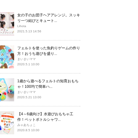
女の子のお団子ヘアアレンジ。スッキ
リ一つ結びとキュート...
Lihota
2021.5.13 14:56
フェルトを使った魚釣りゲームの作り
方！おうち遊びを盛り...
まいまいママ
2020.5.1 10:00
1歳から遊べるフェルトの知育おもち
ゃ！100均で簡単ハ...
まいまいママ
2020.5.21 13:00
【4～6歳向け】水遊びおもちゃ工
作！ペットボトルシャワ...
みゃあちょこ
2020.8.5 10:00