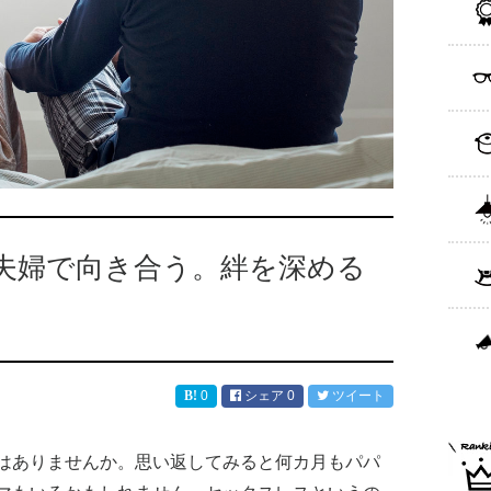
夫婦で向き合う。絆を深める
0
シェア
0
ツイート
はありませんか。思い返してみると何カ月もパパ