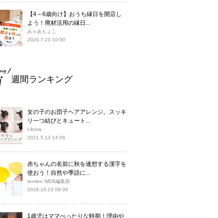
【4～6歳向け】おうち縁日を開店し
よう！廃材活用の縁日...
みゃあちょこ
2020.7.23 10:00
週間ランキング
女の子のお団子ヘアアレンジ。スッキ
リ一つ結びとキュート...
Lihota
2021.5.13 14:56
赤ちゃんの名前に秋を連想する漢字を
使おう！自然や季語に...
teniteo WEB編集部
2018.10.23 08:00
1歳児はママべったりな時期！理由や