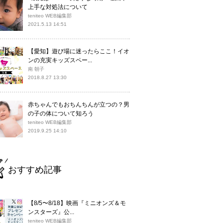
上手な対処法について
teniteo WEB編集部
2021.5.13 14:51
【愛知】遊び場に迷ったらここ！イオ
ンの充実キッズスペー...
南 朝子
2018.8.27 13:30
赤ちゃんでもおちんちんが立つの？男
の子の体について知ろう
teniteo WEB編集部
2019.9.25 14:10
おすすめ記事
【8/5〜8/18】映画『ミニオンズ＆モ
ンスターズ』公...
teniteo WEB編集部