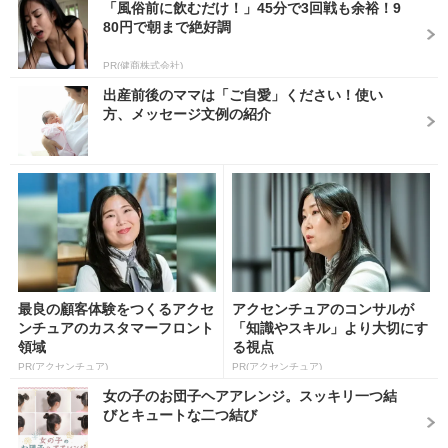
「風俗前に飲むだけ！」45分で3回戦も余裕！9
80円で朝まで絶好調
PR(健商株式会社)
出産前後のママは「ご自愛」ください！使い
方、メッセージ文例の紹介
最良の顧客体験をつくるアクセ
アクセンチュアのコンサルが
ンチュアのカスタマーフロント
「知識やスキル」より大切にす
領域
る視点
PR(アクセンチュア)
PR(アクセンチュア)
女の子のお団子ヘアアレンジ。スッキリ一つ結
びとキュートな二つ結び