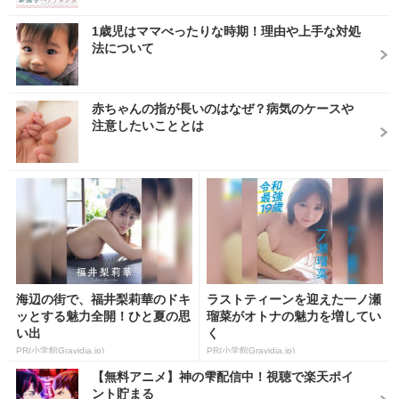
1歳児はママべったりな時期！理由や上手な対処
法について
赤ちゃんの指が長いのはなぜ？病気のケースや
注意したいこととは
海辺の街で、福井梨莉華のドキ
ラストティーンを迎えた一ノ瀬
ッとする魅力全開！ひと夏の思
瑠菜がオトナの魅力を増してい
い出
く
PR(小学館Gravidia.jp)
PR(小学館Gravidia.jp)
【無料アニメ】神の雫配信中！視聴で楽天ポイ
ント貯まる