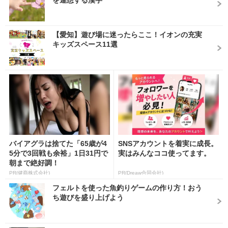
を連想する漢字
【愛知】遊び場に迷ったらここ！イオンの充実
キッズスペース11選
バイアグラは捨てた「65歳が4
SNSアカウントを着実に成長。
5分で3回戦も余裕」1日31円で
実はみんなココ使ってます。
朝まで絶好調！
PR(健商株式会社)
PR(Dreaw合同会社)
フェルトを使った魚釣りゲームの作り方！おう
ち遊びを盛り上げよう