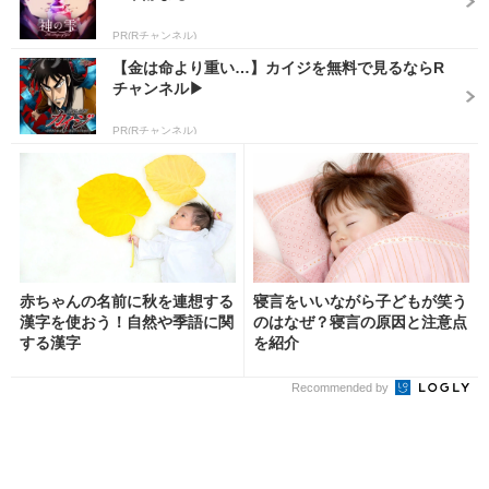
PR(Rチャンネル)
【金は命より重い…】カイジを無料で見るならR
チャンネル▶︎
PR(Rチャンネル)
赤ちゃんの名前に秋を連想する
寝言をいいながら子どもが笑う
漢字を使おう！自然や季語に関
のはなぜ？寝言の原因と注意点
する漢字
を紹介
Recommended by