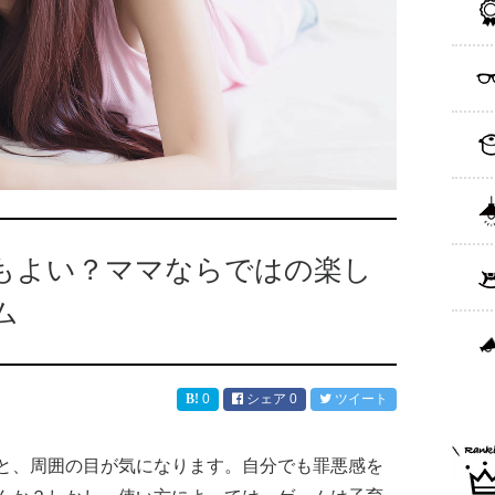
もよい？ママならではの楽し
ム
0
シェア
0
ツイート
と、周囲の目が気になります。自分でも罪悪感を