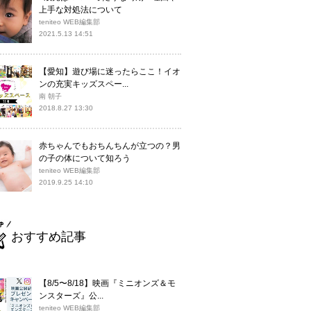
上手な対処法について
teniteo WEB編集部
2021.5.13 14:51
【愛知】遊び場に迷ったらここ！イオ
ンの充実キッズスペー...
南 朝子
2018.8.27 13:30
赤ちゃんでもおちんちんが立つの？男
の子の体について知ろう
teniteo WEB編集部
2019.9.25 14:10
おすすめ記事
【8/5〜8/18】映画『ミニオンズ＆モ
ンスターズ』公...
teniteo WEB編集部