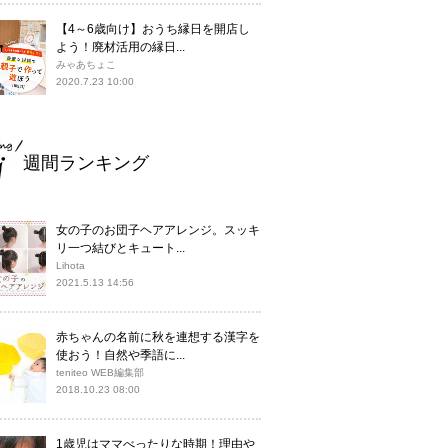
【4～6歳向け】おうち縁日を開店し
よう！廃材活用の縁日...
みゃあちょこ
2020.7.23 10:00
週間ランキング
女の子のお団子ヘアアレンジ。スッキ
リ一つ結びとキュート...
Lihota
2021.5.13 14:56
赤ちゃんの名前に秋を連想する漢字を
使おう！自然や季語に...
teniteo WEB編集部
2018.10.23 08:00
1歳児はママべったりな時期！理由や