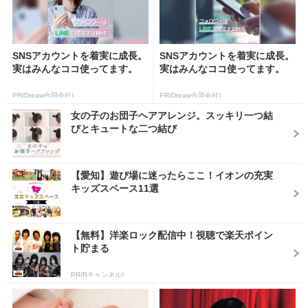
SNSアカウントを着実に成長。
SNSアカウントを着実に成長。
実はみんなココ使ってます。
実はみんなココ使ってます。
PR(Dreaw合同会社)
PR(Dreaw合同会社)
女の子のお団子ヘアアレンジ。スッキリ一つ結
びとキュートな二つ結び
【愛知】遊び場に迷ったらここ！イオンの充実
キッズスペース11選
【無料】洋楽ロック配信中！視聴で楽天ポイン
ト貯まる
PR(Rチャンネル)