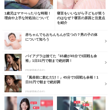
1歳児はママべったりな時期！
寝言をいいながら子どもが笑う
理由や上手な対処法について
のはなぜ？寝言の原因と注意点
を紹介
赤ちゃんでもおちんちんが立つの？男の子の体
について知ろう
バイアグラは捨てた「65歳が45分で3回戦も余
裕」1日31円で朝まで絶好調！
PR(健商株式会社)
「風俗前に飲むだけ！」45分で3回戦も余裕！1
日31円で朝まで絶好調
PR(健商株式会社)