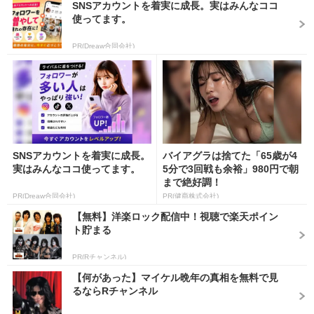
SNSアカウントを着実に成長。実はみんなココ
使ってます。
PR(Dreaw合同会社)
SNSアカウントを着実に成長。
バイアグラは捨てた「65歳が4
実はみんなココ使ってます。
5分で3回戦も余裕」980円で朝
まで絶好調！
PR(Dreaw合同会社)
PR(健商株式会社)
【無料】洋楽ロック配信中！視聴で楽天ポイン
ト貯まる
PR(Rチャンネル)
【何があった】マイケル晩年の真相を無料で見
るならRチャンネル