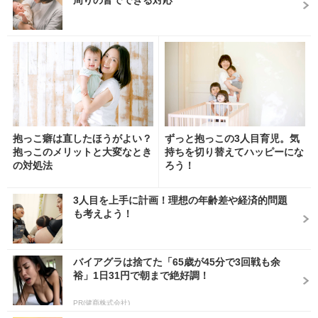
周りの皆でできる対応
抱っこ癖は直したほうがよい？
ずっと抱っこの3人目育児。気
抱っこのメリットと大変なとき
持ちを切り替えてハッピーにな
の対処法
ろう！
3人目を上手に計画！理想の年齢差や経済的問題
も考えよう！
バイアグラは捨てた「65歳が45分で3回戦も余
裕」1日31円で朝まで絶好調！
PR(健商株式会社)