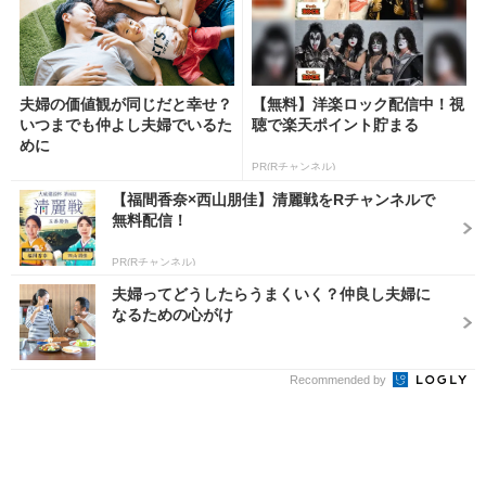
夫婦の価値観が同じだと幸せ？
【無料】洋楽ロック配信中！視
いつまでも仲よし夫婦でいるた
聴で楽天ポイント貯まる
めに
PR(Rチャンネル)
【福間香奈×西山朋佳】清麗戦をRチャンネルで
無料配信！
PR(Rチャンネル)
夫婦ってどうしたらうまくいく？仲良し夫婦に
なるための心がけ
Recommended by