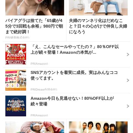
バイアグラは捨てた「65歳が4
夫婦のマンネリ化はだめなこ
5分で3回戦も余裕」980円で朝
と？日々の心がけで仲良し夫婦
まで絶好調！
になろう
PR(健商株式会社)
「え、こんなセールやってたの？」80％OFF以
上が続々登場！Amazonの本気が...
PR(Amazon)
SNSアカウントを着実に成長。実はみんなココ
使ってます。
PR(Dreaw合同会社)
Amazon今日も見逃せない！80%OFF以上が
続々登場
PR(Amazon)