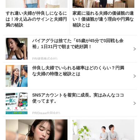
すれ違い夫婦が仲良しになるに
家庭に溢れる夫婦の価値観の違
は！冷え込みのサインと夫婦円
い！価値観が違う理由や円満な
満の秘訣
秘訣とは
バイアグラは捨てた「65歳が45分で3回戦も余
裕」1日31円で朝まで絶好調！
PR(健商株式会社)
仲良し夫婦でいられる確率はどのくらい？円満
な夫婦の特徴と秘訣とは
SNSアカウントを着実に成長。実はみんなココ
使ってます。
PR(Dreaw合同会社)