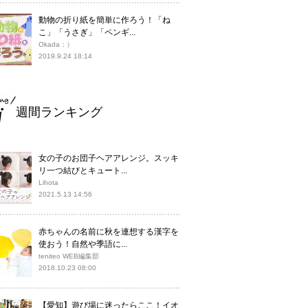
動物の折り紙を簡単に作ろう！「ね
こ」「うさぎ」「ペンギ...
Okada：）
2019.9.24 18:14
週間ランキング
女の子のお団子ヘアアレンジ。スッキ
リ一つ結びとキュート...
Lihota
2021.5.13 14:56
赤ちゃんの名前に秋を連想する漢字を
使おう！自然や季語に...
teniteo WEB編集部
2018.10.23 08:00
【愛知】遊び場に迷ったらここ！イオ