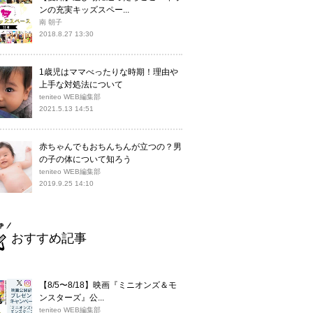
ンの充実キッズスペー...
南 朝子
2018.8.27 13:30
1歳児はママべったりな時期！理由や
上手な対処法について
teniteo WEB編集部
2021.5.13 14:51
赤ちゃんでもおちんちんが立つの？男
の子の体について知ろう
teniteo WEB編集部
2019.9.25 14:10
おすすめ記事
【8/5〜8/18】映画『ミニオンズ＆モ
ンスターズ』公...
teniteo WEB編集部