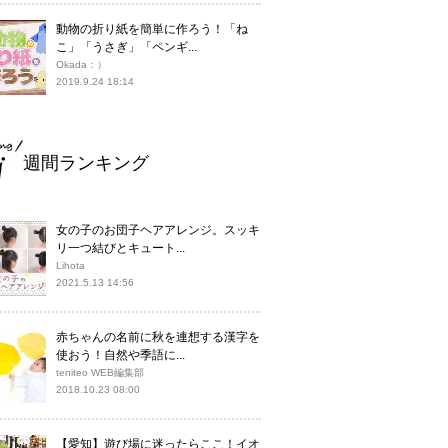
動物の折り紙を簡単に作ろう！「ね
こ」「うさぎ」「ペンギ...
Okada：）
2019.9.24 18:14
週間ランキング
女の子のお団子ヘアアレンジ。スッキ
リ一つ結びとキュート...
Lihota
2021.5.13 14:56
赤ちゃんの名前に秋を連想する漢字を
使おう！自然や季語に...
teniteo WEB編集部
2018.10.23 08:00
【愛知】遊び場に迷ったらここ！イオ