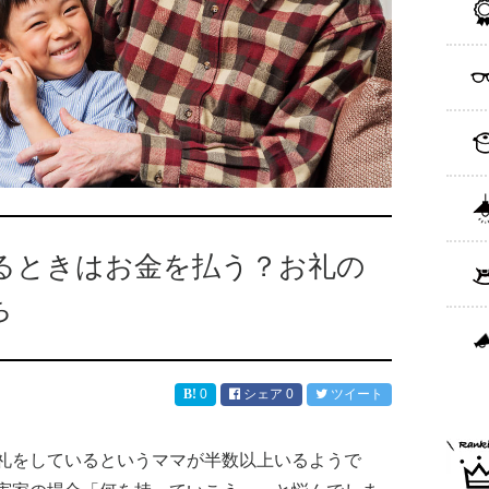
るときはお金を払う？お礼の
ち
0
シェア
0
ツイート
礼をしているというママが半数以上いるようで