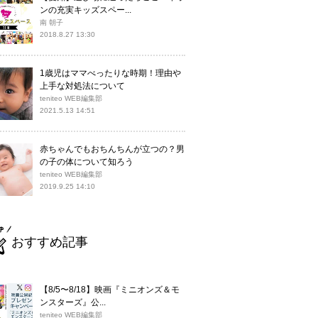
ンの充実キッズスペー...
南 朝子
2018.8.27 13:30
1歳児はママべったりな時期！理由や
上手な対処法について
teniteo WEB編集部
2021.5.13 14:51
赤ちゃんでもおちんちんが立つの？男
の子の体について知ろう
teniteo WEB編集部
2019.9.25 14:10
おすすめ記事
【8/5〜8/18】映画『ミニオンズ＆モ
ンスターズ』公...
teniteo WEB編集部