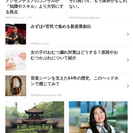
アクセンチュアのコンサルが
その買い方、もう限界かもしれ
「知識やスキル」より大切にす
ない。
る視点
PR(アクセンチュア)
PR(BettingBreakDown)
みずほ×官民で進める新産業創出
PR(Blue Lab)
女の子のおむつ漏れ対策はどうする？原因やお
むつかぶれについて紹介
音楽シーンを支えた64年の歴史、このヘッドホ
ンで感じてみて
PR(Marshall Group AB)