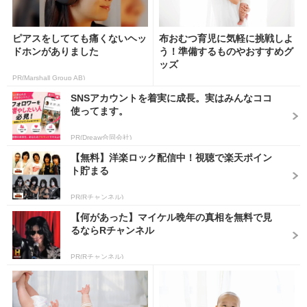
ピアスをしてても痛くないヘッ
布おむつ育児に気軽に挑戦しよ
ドホンがありました
う！準備するものやおすすめグ
ッズ
PR(Marshall Group AB)
SNSアカウントを着実に成長。実はみんなココ
使ってます。
PR(Dreaw合同会社)
【無料】洋楽ロック配信中！視聴で楽天ポイン
ト貯まる
PR(Rチャンネル)
【何があった】マイケル晩年の真相を無料で見
るならRチャンネル
PR(Rチャンネル)