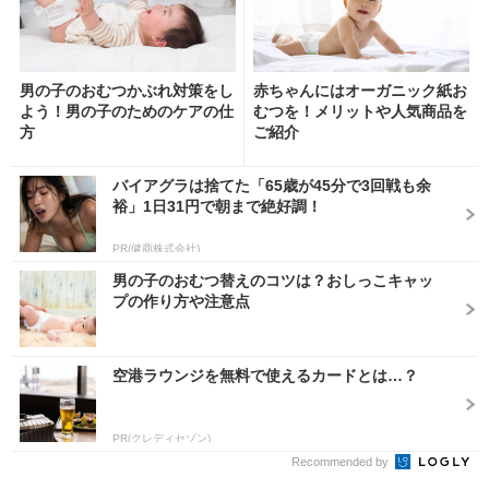
男の子のおむつかぶれ対策をし
赤ちゃんにはオーガニック紙お
よう！男の子のためのケアの仕
むつを！メリットや人気商品を
方
ご紹介
バイアグラは捨てた「65歳が45分で3回戦も余
裕」1日31円で朝まで絶好調！
PR(健商株式会社)
男の子のおむつ替えのコツは？おしっこキャッ
プの作り方や注意点
空港ラウンジを無料で使えるカードとは…？
PR(クレディセゾン)
Recommended by