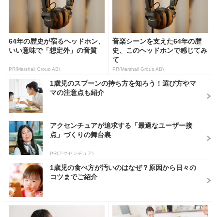
64年の歴史が宿るヘッドホン、
音楽シーンを支えた64年の歴
いい意味で「想定外」の音質
史、このヘッドホンで感じてみ
て
PR(Marshall Group AB)
PR(Marshall Group AB)
1歳児のスプーンの持ち方を知ろう！選び方やマ
マの注意点も紹介
アクセンチュアが追求する「最適なユーザー接
点」づくりの舞台裏
PR(アクセンチュア)
1歳児の食べ方が汚いのはなぜ？原因から日々の
コツまでご紹介