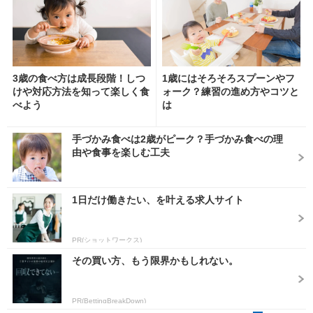
3歳の食べ方は成長段階！しつ
1歳にはそろそろスプーンやフ
けや対応方法を知って楽しく食
ォーク？練習の進め方やコツと
べよう
は
手づかみ食べは2歳がピーク？手づかみ食べの理
由や食事を楽しむ工夫
1日だけ働きたい、を叶える求人サイト
PR(ショットワークス)
その買い方、もう限界かもしれない。
PR(BettingBreakDown)