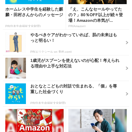
ホームレス中学生を経験した麒
「え、こんなセールやってた
麟・田村さんからのメッセージ
の？」80％OFF以上が続々登
場！Amazonの本気が...
PR(住友生命福祉文化財団)
PR(Amazon)
やるべきケアがわかっていれば、肌の未来はも
っと明るい！
PR(エリクシール on 美的.com)
1歳児がスプーンを使えないのが心配！考えられ
る理由や上手な対応法
おとなとこどもの対話で生まれる、「個」を尊
重した社会づくり
PR(住友生命福祉文化財団)