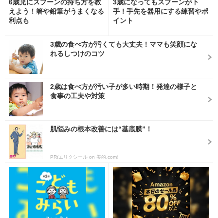
6歳児にスプーンの持ち方を教
3歳になってもスプーンが下
えよう！箸や鉛筆がうまくなる
手！手先を器用にする練習やポ
利点も
イント
3歳の食べ方が汚くても大丈夫！ママも笑顔にな
れるしつけのコツ
2歳は食べ方が汚い子が多い時期！発達の様子と
食事の工夫や対策
肌悩みの根本改善には“基底膜”！
PR(エリクシール on 美的.com)