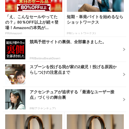
「え、こんなセールやってた
短期・単発バイトを始めるなら
の？」80％OFF以上が続々登
ショットワークス
場！Amazonの本気が...
PR(Amazon)
PR(ショットワークス)
競馬予想サイトの裏側、全部書きました。
PR(BettingBreakDown)
スプーンを投げる我が家の2歳児！投げる原因か
らしつけの注意点まで
アクセンチュアが追求する「最適なユーザー接
点」づくりの舞台裏
PR(アクセンチュア)