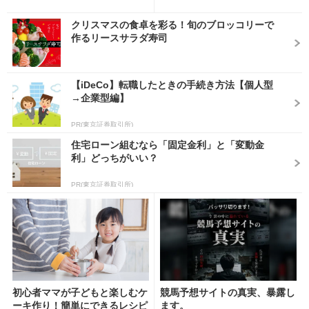
クリスマスの食卓を彩る！旬のブロッコリーで
作るリースサラダ寿司
【iDeCo】転職したときの手続き方法【個人型
→企業型編】
PR(東京証券取引所)
住宅ローン組むなら「固定金利」と「変動金
利」どっちがいい？
PR(東京証券取引所)
初心者ママが子どもと楽しむケ
競馬予想サイトの真実、暴露し
ーキ作り！簡単にできるレシピ
ます。