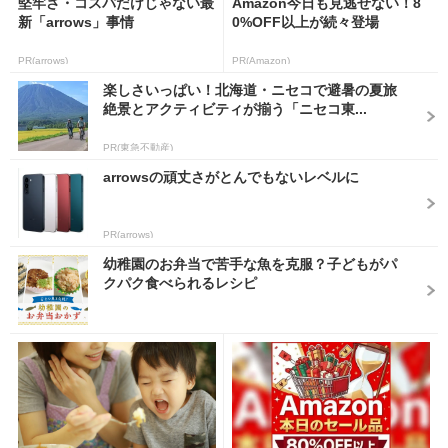
堅牢さ・コスパだけじゃない最
Amazon今日も見逃せない！8
新「arrows」事情
0%OFF以上が続々登場
PR(arrows)
PR(Amazon)
楽しさいっぱい！北海道・ニセコで避暑の夏旅
絶景とアクティビティが揃う「ニセコ東...
PR(東急不動産)
arrowsの頑丈さがとんでもないレベルに
PR(arrows)
幼稚園のお弁当で苦手な魚を克服？子どもがパ
クパク食べられるレシピ