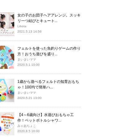
女の子のお団子ヘアアレンジ。スッキ
リ一つ結びとキュート...
Lihota
2021.5.13 14:56
フェルトを使った魚釣りゲームの作り
方！おうち遊びを盛り...
まいまいママ
2020.5.1 10:00
1歳から遊べるフェルトの知育おもち
ゃ！100均で簡単ハ...
まいまいママ
2020.5.21 13:00
【4～6歳向け】水遊びおもちゃ工
作！ペットボトルシャワ...
みゃあちょこ
2020.8.5 10:00