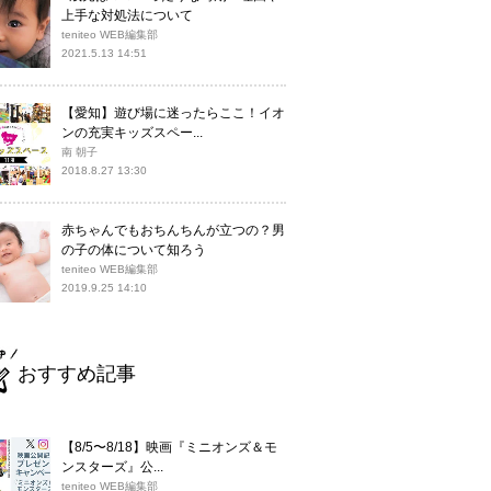
上手な対処法について
teniteo WEB編集部
2021.5.13 14:51
【愛知】遊び場に迷ったらここ！イオ
ンの充実キッズスペー...
南 朝子
2018.8.27 13:30
赤ちゃんでもおちんちんが立つの？男
の子の体について知ろう
teniteo WEB編集部
2019.9.25 14:10
おすすめ記事
【8/5〜8/18】映画『ミニオンズ＆モ
ンスターズ』公...
teniteo WEB編集部