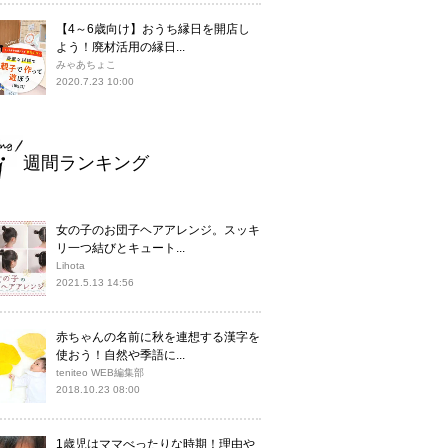
【4～6歳向け】おうち縁日を開店し
よう！廃材活用の縁日...
みゃあちょこ
2020.7.23 10:00
週間ランキング
女の子のお団子ヘアアレンジ。スッキ
リ一つ結びとキュート...
Lihota
2021.5.13 14:56
赤ちゃんの名前に秋を連想する漢字を
使おう！自然や季語に...
teniteo WEB編集部
2018.10.23 08:00
1歳児はママべったりな時期！理由や