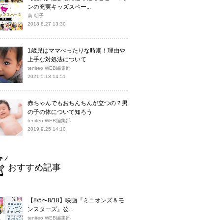
ンの充実キッズスペー...
南 朝子
2018.8.27 13:30
1歳児はママべったりな時期！理由や
上手な対処法について
teniteo WEB編集部
2021.5.13 14:51
赤ちゃんでもおちんちんが立つの？男
の子の体について知ろう
teniteo WEB編集部
2019.9.25 14:10
おすすめ記事
【8/5〜8/18】映画『ミニオンズ＆モ
ンスターズ』公...
teniteo WEB編集部