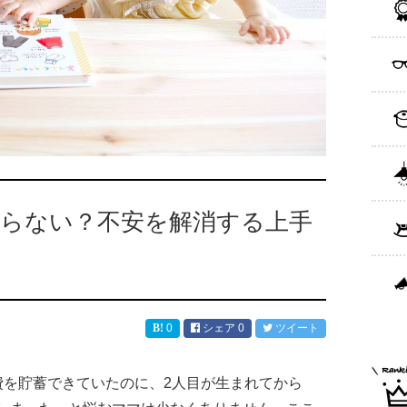
まらない？不安を解消する上手
0
シェア
0
ツイート
費を貯蓄できていたのに、2人目が生まれてから