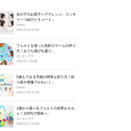
女の子のお団子ヘアアレンジ。スッキ
リ一つ結びとキュート...
Lihota
2021.5.13 14:56
フェルトを使った魚釣りゲームの作り
方！おうち遊びを盛り...
まいまいママ
2020.5.1 10:00
5歳もできる手紙の簡単な折り方！折
り紙や便箋でかわいく...
Lihota
2020.3.25 15:00
1歳から遊べるフェルトの知育おもち
ゃ！100均で簡単ハ...
まいまいママ
2020.5.21 13:00