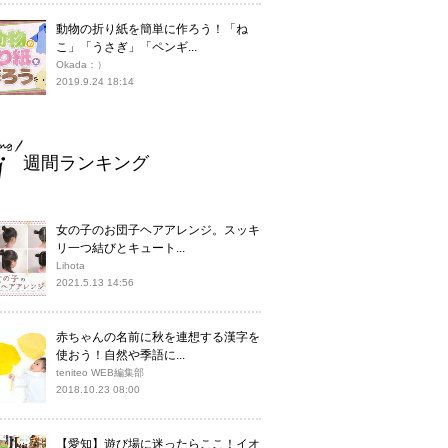
動物の折り紙を簡単に作ろう！「ね
こ」「うさぎ」「ペンギ...
Okada：）
2019.9.24 18:14
週間ランキング
女の子のお団子ヘアアレンジ。スッキ
リ一つ結びとキュート...
Lihota
2021.5.13 14:56
赤ちゃんの名前に秋を連想する漢字を
使おう！自然や季語に...
teniteo WEB編集部
2018.10.23 08:00
【愛知】遊び場に迷ったらここ！イオ