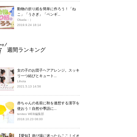
動物の折り紙を簡単に作ろう！「ね
こ」「うさぎ」「ペンギ...
Okada：）
2019.9.24 18:14
週間ランキング
女の子のお団子ヘアアレンジ。スッキ
リ一つ結びとキュート...
Lihota
2021.5.13 14:56
赤ちゃんの名前に秋を連想する漢字を
使おう！自然や季語に...
teniteo WEB編集部
2018.10.23 08:00
【愛知】遊び場に迷ったらここ！イオ