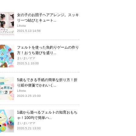
女の子のお団子ヘアアレンジ。スッキ
リ一つ結びとキュート...
Lihota
2021.5.13 14:56
フェルトを使った魚釣りゲームの作り
方！おうち遊びを盛り...
まいまいママ
2020.5.1 10:00
5歳もできる手紙の簡単な折り方！折
り紙や便箋でかわいく...
Lihota
2020.3.25 15:00
1歳から遊べるフェルトの知育おもち
ゃ！100均で簡単ハ...
まいまいママ
2020.5.21 13:00