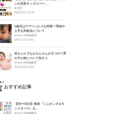
ンの充実キッズスペー...
南 朝子
2018.8.27 13:30
1歳児はママべったりな時期！理由や
上手な対処法について
teniteo WEB編集部
2021.5.13 14:51
赤ちゃんでもおちんちんが立つの？男
の子の体について知ろう
teniteo WEB編集部
2019.9.25 14:10
おすすめ記事
【8/5〜8/18】映画『ミニオンズ＆モ
ンスターズ』公...
teniteo WEB編集部