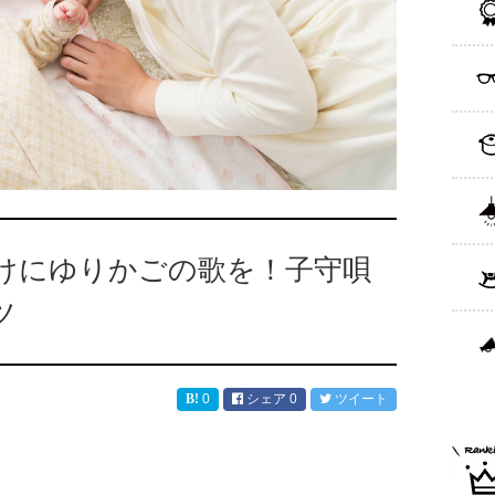
けにゆりかごの歌を！子守唄
ツ
0
シェア
0
ツイート