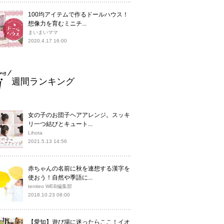
100均アイテムで作るドールハウス！
想像力を育むミニチ...
まいまいママ
2020.4.17 16:00
週間ランキング
女の子のお団子ヘアアレンジ。スッキ
リ一つ結びとキュート...
Lihota
2021.5.13 14:56
赤ちゃんの名前に秋を連想する漢字を
使おう！自然や季語に...
teniteo WEB編集部
2018.10.23 08:00
【愛知】遊び場に迷ったらここ！イオ