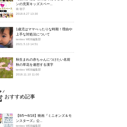
ンの充実キッズスペー...
南 朝子
2018.8.27 13:30
1歳児はママべったりな時期！理由や
上手な対処法について
teniteo WEB編集部
2021.5.13 14:51
秋生まれの赤ちゃんにつけたい名前
秋の草花を連想する漢字
teniteo WEB編集部
2018.11.10 11:00
おすすめ記事
【8/5〜8/18】映画『ミニオンズ＆モ
ンスターズ』公...
teniteo WEB編集部