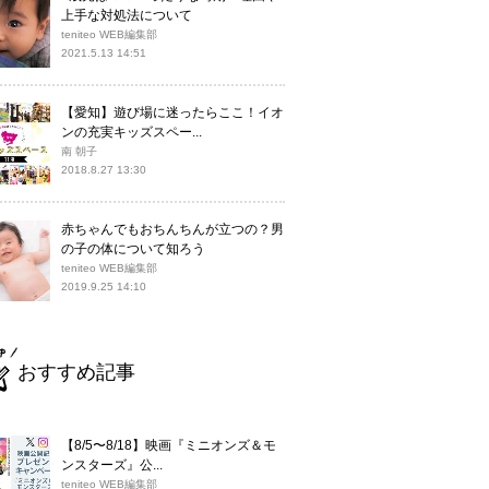
上手な対処法について
teniteo WEB編集部
2021.5.13 14:51
【愛知】遊び場に迷ったらここ！イオ
ンの充実キッズスペー...
南 朝子
2018.8.27 13:30
赤ちゃんでもおちんちんが立つの？男
の子の体について知ろう
teniteo WEB編集部
2019.9.25 14:10
おすすめ記事
【8/5〜8/18】映画『ミニオンズ＆モ
ンスターズ』公...
teniteo WEB編集部