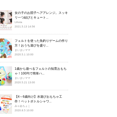
女の子のお団子ヘアアレンジ。スッキ
リ一つ結びとキュート...
Lihota
2021.5.13 14:56
フェルトを使った魚釣りゲームの作り
方！おうち遊びを盛り...
まいまいママ
2020.5.1 10:00
1歳から遊べるフェルトの知育おもち
ゃ！100均で簡単ハ...
まいまいママ
2020.5.21 13:00
【4～6歳向け】水遊びおもちゃ工
作！ペットボトルシャワ...
みゃあちょこ
2020.8.5 10:00