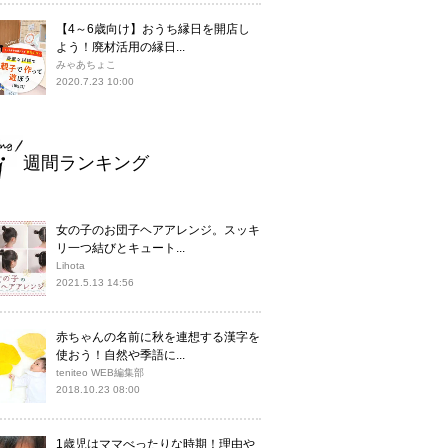
【4～6歳向け】おうち縁日を開店し
よう！廃材活用の縁日...
みゃあちょこ
2020.7.23 10:00
週間ランキング
女の子のお団子ヘアアレンジ。スッキ
リ一つ結びとキュート...
Lihota
2021.5.13 14:56
赤ちゃんの名前に秋を連想する漢字を
使おう！自然や季語に...
teniteo WEB編集部
2018.10.23 08:00
1歳児はママべったりな時期！理由や