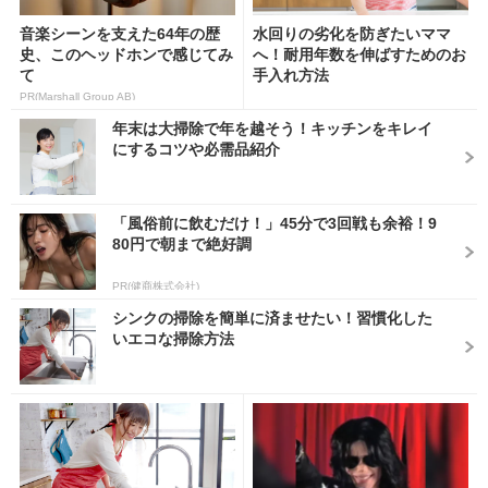
音楽シーンを支えた64年の歴
水回りの劣化を防ぎたいママ
史、このヘッドホンで感じてみ
へ！耐用年数を伸ばすためのお
て
手入れ方法
PR(Marshall Group AB)
年末は大掃除で年を越そう！キッチンをキレイ
にするコツや必需品紹介
「風俗前に飲むだけ！」45分で3回戦も余裕！9
80円で朝まで絶好調
PR(健商株式会社)
シンクの掃除を簡単に済ませたい！習慣化した
いエコな掃除方法