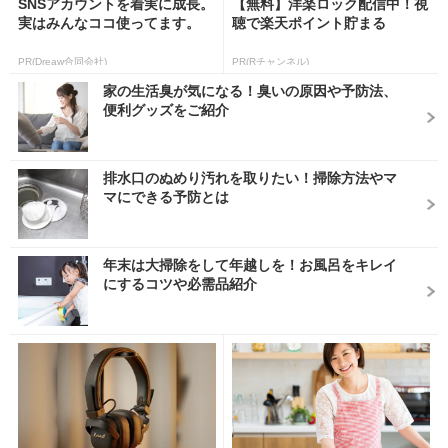
SNSアカウントを着実に成長。
【無料】洋楽ロック配信中！視
実はみんなココ使ってます。
聴で楽天ポイント貯まる
PR(Dreaw合同会社)
PR(Rチャンネル)
家の生活臭が気になる！臭いの原因や予防法、
便利グッズをご紹介
排水口のぬめり汚れを取りたい！掃除方法やマ
マにできる予防とは
年末は大掃除をして年越しを！お風呂をキレイ
にするコツや必需品紹介