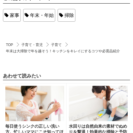
家事
年末・年始
掃除
TOP
子育て・育児
子育て
年末は大掃除で年を越そう！キッチンをキレイにするコツや必需品紹介
あわせて読みたい
毎日使うシンクの正しい洗い
水回りは自然由来の素材でぬめ
方。忙しいママにこそ知ってほ
りを撃退！効果的な掃除と予防