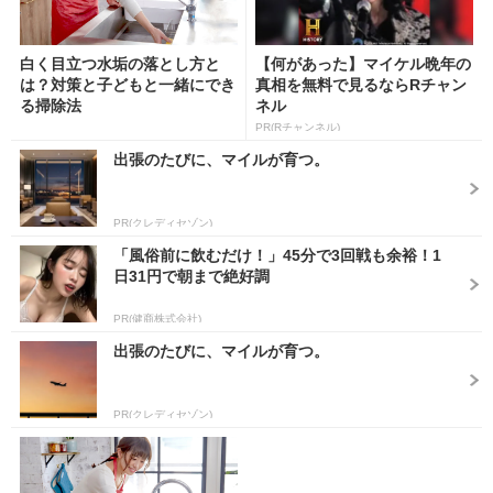
白く目立つ水垢の落とし方と
【何があった】マイケル晩年の
は？対策と子どもと一緒にでき
真相を無料で見るならRチャン
る掃除法
ネル
PR(Rチャンネル)
出張のたびに、マイルが育つ。
PR(クレディセゾン)
「風俗前に飲むだけ！」45分で3回戦も余裕！1
日31円で朝まで絶好調
PR(健商株式会社)
出張のたびに、マイルが育つ。
PR(クレディセゾン)