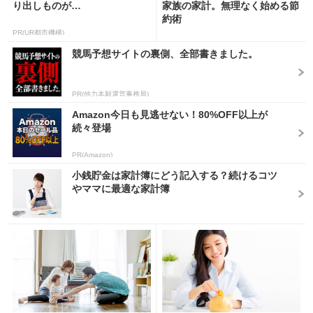
り出しものが…
家族の家計。無理なく始める節
約術
PR(UR都市機構)
競馬予想サイトの裏側、全部書きました。
PR(他力本願運営事務局)
Amazon今日も見逃せない！80%OFF以上が
続々登場
PR(Amazon)
小銭貯金は家計簿にどう記入する？続けるコツ
やママに最適な家計簿