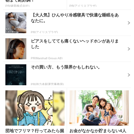
朝まで絶好調！
PR(健商株式会社)
PR(アイリスプラザ)
【大人気】ひんやり冷感寝具で快適な睡眠をあ
なたに。
PR(アイリスプラザ)
ピアスをしてても痛くないヘッドホンがありま
した
PR(Marshall Group AB)
その買い方、もう限界かもしれない。
PR(他力本願運営事務局)
団地でフリマ？行ってみたら掘
お金がなかなか貯まらない4人