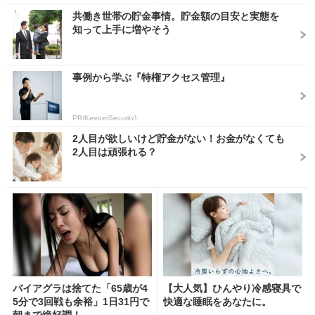
共働き世帯の貯金事情。貯金額の目安と実態を
知って上手に増やそう
事例から学ぶ『特権アクセス管理』
PR(KeeperSecurity)
2人目が欲しいけど貯金がない！お金がなくても
2人目は頑張れる？
バイアグラは捨てた「65歳が4
【大人気】ひんやり冷感寝具で
5分で3回戦も余裕」1日31円で
快適な睡眠をあなたに。