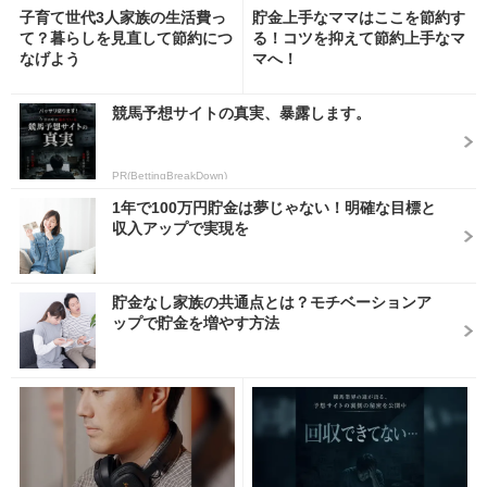
子育て世代3人家族の生活費っ
貯金上手なママはここを節約す
て？暮らしを見直して節約につ
る！コツを抑えて節約上手なマ
なげよう
マへ！
競馬予想サイトの真実、暴露します。
PR(BettingBreakDown)
1年で100万円貯金は夢じゃない！明確な目標と
収入アップで実現を
貯金なし家族の共通点とは？モチベーションア
ップで貯金を増やす方法