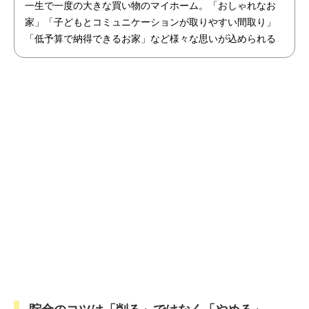
一生で一度の大きな買い物のマイホーム。「おしゃれなお
家」「子どもとコミュニケーションが取りやすい間取り」
「低予算で納得できるお家」など様々な思いが込められる
家づくり。そんな思いを形にし、注文住宅からリノベーシ
ョンまで住まいの提案を行っている「モリタ装芸」を紹介
します。