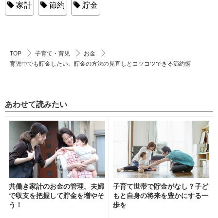
家計
節約
貯金
TOP
子育て・育児
お金
育児中でも貯金したい。貯金の方法の見直しとコツコツできる節約術
あわせて読みたい
共働き家計のお金の管理。夫婦
子育て世帯で貯金がなし？子ど
で収支を把握して貯金を増やそ
もと自身の将来を豊かにする一
う！
歩を