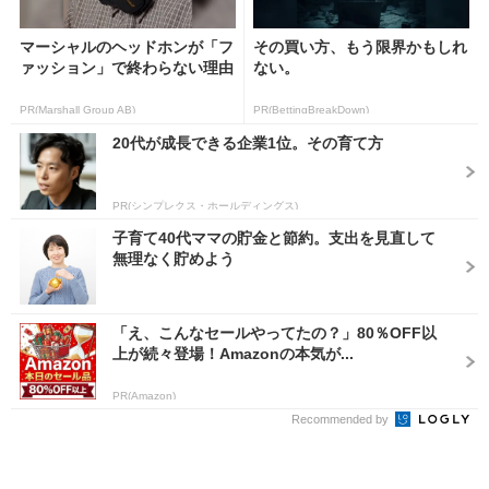
マーシャルのヘッドホンが「フ
その買い方、もう限界かもしれ
ァッション」で終わらない理由
ない。
PR(Marshall Group AB)
PR(BettingBreakDown)
20代が成長できる企業1位。その育て方
PR(シンプレクス・ホールディングス)
子育て40代ママの貯金と節約。支出を見直して
無理なく貯めよう
「え、こんなセールやってたの？」80％OFF以
上が続々登場！Amazonの本気が...
PR(Amazon)
Recommended by