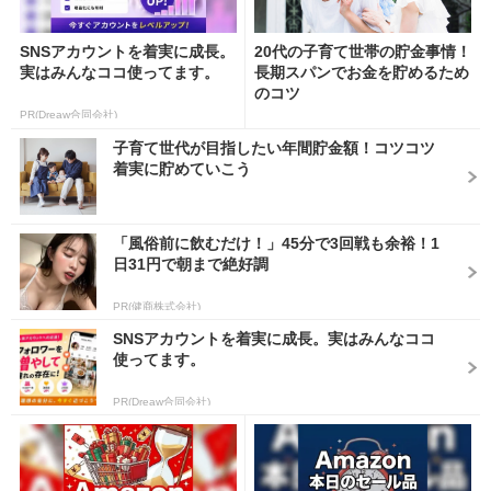
SNSアカウントを着実に成長。
20代の子育て世帯の貯金事情！
実はみんなココ使ってます。
長期スパンでお金を貯めるため
のコツ
PR(Dreaw合同会社)
子育て世代が目指したい年間貯金額！コツコツ
着実に貯めていこう
「風俗前に飲むだけ！」45分で3回戦も余裕！1
日31円で朝まで絶好調
PR(健商株式会社)
SNSアカウントを着実に成長。実はみんなココ
使ってます。
PR(Dreaw合同会社)