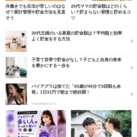
共働きでも生活が苦しいのはな
20代ママの貯金額はどのくら
ぜ？家計管理や貯金方法を見直
い？貯まらない習慣と貯めるコ
そう
ツ
30代主婦のいる家庭の貯金額は？平均額と効率
よく貯金をする方法
子育て世帯で貯金がなし？子どもと自身の将来
を豊かにする一歩を
バイアグラは捨てた「65歳が45分で3回戦も余
裕」1日31円で朝まで絶好調！
PR(健商株式会社)