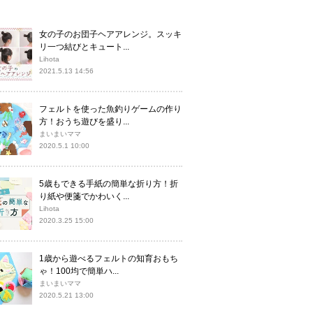
女の子のお団子ヘアアレンジ。スッキ
リ一つ結びとキュート...
Lihota
2021.5.13 14:56
フェルトを使った魚釣りゲームの作り
方！おうち遊びを盛り...
まいまいママ
2020.5.1 10:00
5歳もできる手紙の簡単な折り方！折
り紙や便箋でかわいく...
Lihota
2020.3.25 15:00
1歳から遊べるフェルトの知育おもち
ゃ！100均で簡単ハ...
まいまいママ
2020.5.21 13:00