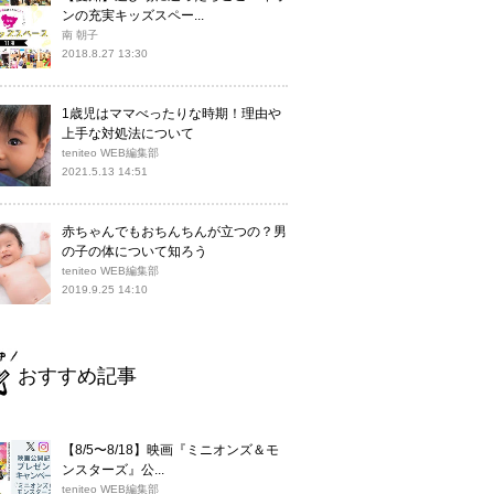
ンの充実キッズスペー...
南 朝子
2018.8.27 13:30
1歳児はママべったりな時期！理由や
上手な対処法について
teniteo WEB編集部
2021.5.13 14:51
赤ちゃんでもおちんちんが立つの？男
の子の体について知ろう
teniteo WEB編集部
2019.9.25 14:10
おすすめ記事
【8/5〜8/18】映画『ミニオンズ＆モ
ンスターズ』公...
teniteo WEB編集部