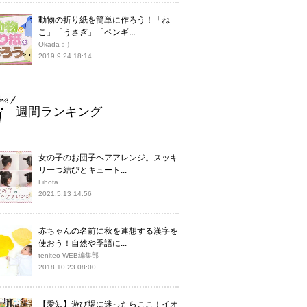
動物の折り紙を簡単に作ろう！「ね
こ」「うさぎ」「ペンギ...
Okada：）
2019.9.24 18:14
週間ランキング
女の子のお団子ヘアアレンジ。スッキ
リ一つ結びとキュート...
Lihota
2021.5.13 14:56
赤ちゃんの名前に秋を連想する漢字を
使おう！自然や季語に...
teniteo WEB編集部
2018.10.23 08:00
【愛知】遊び場に迷ったらここ！イオ