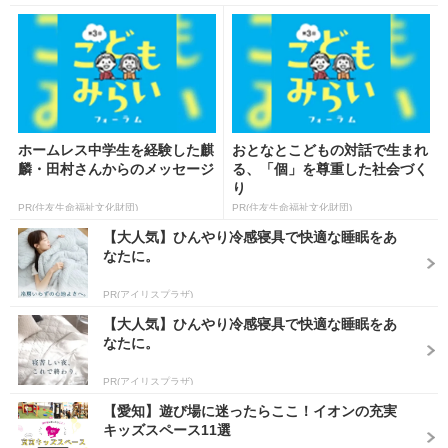
ホームレス中学生を経験した麒
おとなとこどもの対話で生まれ
麟・田村さんからのメッセージ
る、「個」を尊重した社会づく
り
PR(住友生命福祉文化財団)
PR(住友生命福祉文化財団)
【大人気】ひんやり冷感寝具で快適な睡眠をあ
なたに。
PR(アイリスプラザ)
【大人気】ひんやり冷感寝具で快適な睡眠をあ
なたに。
PR(アイリスプラザ)
【愛知】遊び場に迷ったらここ！イオンの充実
キッズスペース11選