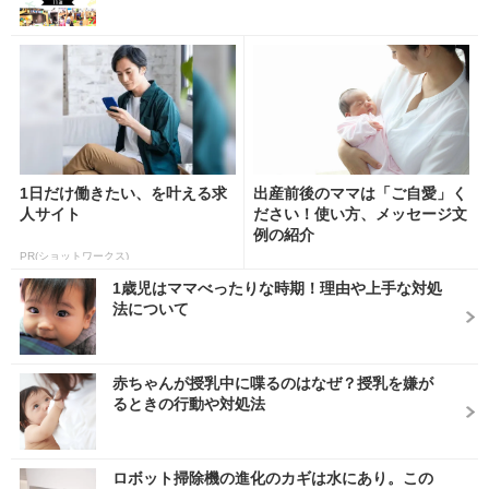
1日だけ働きたい、を叶える求
出産前後のママは「ご自愛」く
人サイト
ださい！使い方、メッセージ文
例の紹介
PR(ショットワークス)
1歳児はママべったりな時期！理由や上手な対処
法について
赤ちゃんが授乳中に喋るのはなぜ？授乳を嫌が
るときの行動や対処法
ロボット掃除機の進化のカギは水にあり。この