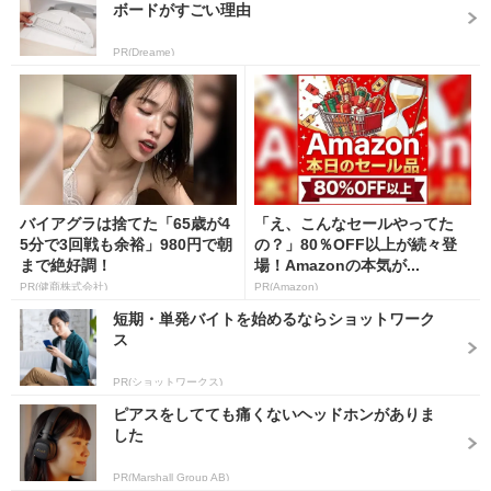
ボードがすごい理由
PR(Dreame)
バイアグラは捨てた「65歳が4
「え、こんなセールやってた
5分で3回戦も余裕」980円で朝
の？」80％OFF以上が続々登
まで絶好調！
場！Amazonの本気が...
PR(健商株式会社)
PR(Amazon)
短期・単発バイトを始めるならショットワーク
ス
PR(ショットワークス)
ピアスをしてても痛くないヘッドホンがありま
した
PR(Marshall Group AB)