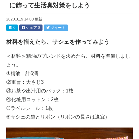
に飾って生活臭対策をしよう
2020.3.19 14:00
更新
0
シェア
0
ツイート
材料を揃えたら、サシェを作ってみよう
＜材料＞精油のブレンドを決めたら、材料を準備しまし
ょう。
①精油：計6滴
②重曹：大さじ3
③お茶や出汁用のパック：1枚
④化粧用コットン：2枚
⑤ラベルシール：1枚
⑥サシェの袋とリボン（リボンの長さは適宜）