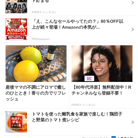
ト貯まる
PR(Rチャンネル)
「え、こんなセールやってたの？」80％OFF以
上が続々登場！Amazonの本気が...
PR(Amazon)
産後ママの不調にアロマで癒し
【80年代洋楽】無料配信中！R
のひととき！香りの力でリフレ
チャンネルなら登録不要！
ッシュ
PR(Rチャンネル)
トマトを使った離乳食を家族で楽しむ！鶏団子
と野菜のトマト煮レシピ