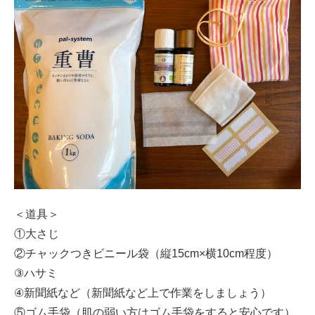
＜道具＞
①大さじ
②チャックつきビニール袋（縦15cm×横10cm程度）
③ハサミ
④新聞紙など（新聞紙など上で作業をしましょう）
⑤ゴム手袋（肌の弱い方はゴム手袋をすると安心です）