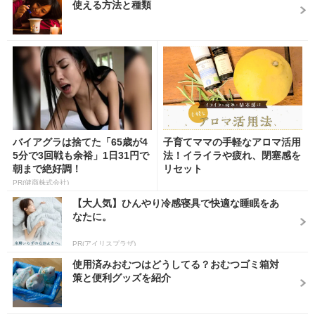
使える方法と種類
バイアグラは捨てた「65歳が4
子育てママの手軽なアロマ活用
5分で3回戦も余裕」1日31円で
法！イライラや疲れ、閉塞感を
朝まで絶好調！
リセット
PR(健商株式会社)
【大人気】ひんやり冷感寝具で快適な睡眠をあ
なたに。
PR(アイリスプラザ)
使用済みおむつはどうしてる？おむつゴミ箱対
策と便利グッズを紹介