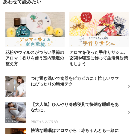
あわせて読みたい
花粉やウィルスがつらい季節の
アロマを使った手作りサシェ。
アロマ！香りを使う室内環境の
玄関や寝室に飾って生活臭対策
整え方
をしよう
つけ置き洗いで食器をピカピカに！忙しいママ
にぴったりの時短テク
【大人気】ひんやり冷感寝具で快適な睡眠をあ
なたに。
PR(アイリスプラザ)
快適な睡眠はアロマから！赤ちゃんとも一緒に