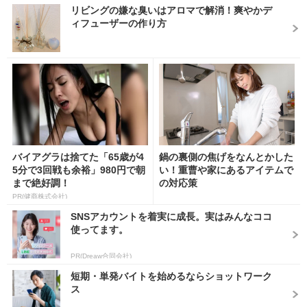
リビングの嫌な臭いはアロマで解消！爽やかデ
ィフューザーの作り方
バイアグラは捨てた「65歳が4
鍋の裏側の焦げをなんとかした
5分で3回戦も余裕」980円で朝
い！重曹や家にあるアイテムで
まで絶好調！
の対応策
PR(健商株式会社)
SNSアカウントを着実に成長。実はみんなココ
使ってます。
PR(Dreaw合同会社)
短期・単発バイトを始めるならショットワーク
ス