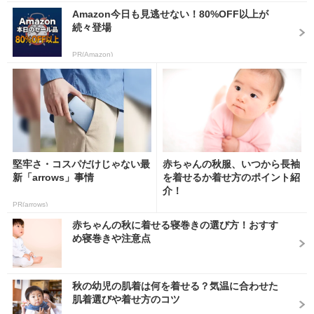
Amazon今日も見逃せない！80%OFF以上が
続々登場
PR(Amazon)
堅牢さ・コスパだけじゃない最
赤ちゃんの秋服、いつから長袖
新「arrows」事情
を着せるか着せ方のポイント紹
介！
PR(arrows)
赤ちゃんの秋に着せる寝巻きの選び方！おすす
め寝巻きや注意点
秋の幼児の肌着は何を着せる？気温に合わせた
肌着選びや着せ方のコツ