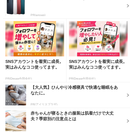
PR(arrows)
SNSアカウントを着実に成長。
SNSアカウントを着実に成長。
実はみんなココ使ってます。
実はみんなココ使ってます。
PR(Dreaw合同会社)
PR(Dreaw合同会社)
【大人気】ひんやり冷感寝具で快適な睡眠をあ
なたに。
PR(アイリスプラザ)
赤ちゃんが寝るときの服装は肌着だけで大丈
夫？季節別の注意点とは