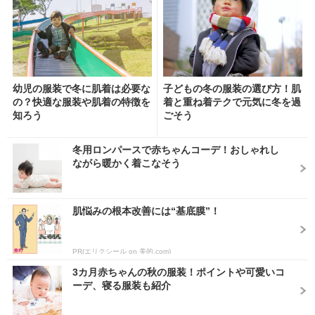
幼児の服装で冬に肌着は必要な
子どもの冬の服装の選び方！肌
の？快適な服装や肌着の特徴を
着と重ね着テクで元気に冬を過
知ろう
ごそう
冬用ロンパースで赤ちゃんコーデ！おしゃれし
ながら暖かく着こなそう
肌悩みの根本改善には“基底膜”！
PR(エリクシール on 美的.com)
3カ月赤ちゃんの秋の服装！ポイントや可愛いコ
ーデ、寝る服装も紹介