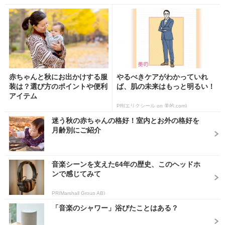
赤ちゃんと秋にお出かけする服
やるべきケアがわかっていれ
装は？選び方のポイントや便利
ば、肌の未来はもっと明るい！
アイテム
PR(エリクシール on 美的.com)
迷う秋の赤ちゃんの格好！室内とお外の格好を
月齢別にご紹介
音楽シーンを支えた64年の歴史、このヘッドホ
ンで感じてみて
PR(Marshall Group AB)
「音楽のシャワー」浴びたことはある？