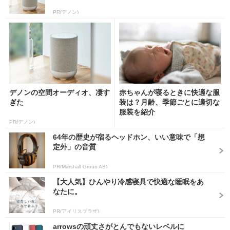
PR(デノン)
デノンの空間オーディオ、凄す
赤ちゃんが寝るときに快適な服
ぎた
装は？月齢、季節ごとに適切な
服装を紹介
PR(デノン)
64年の歴史が宿るヘッドホン、いい意味で「想
定外」の音質
PR(Marshall Group AB)
【大人気】ひんやり冷感寝具で快適な睡眠をあ
なたに。
PR(アイリスプラザ)
arrowsの頑丈さがとんでもないレベルに