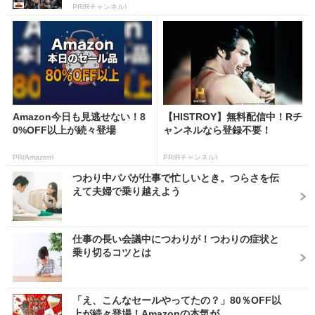
PR(Rチャンネル)
Amazon今日も見逃せない！8
【HISTROY】無料配信中！Rチ
0%OFF以上が続々登場
ャンネルなら登録不要！
PR(Amazon)
PR(Rチャンネル)
つわり中パパが仕事で忙しいとき。つらさを伝
えて夫婦で乗り越えよう
仕事の長い会議中につわりが！つわりの症状と
乗り切るコツとは
「え、こんなセールやってたの？」80％OFF以
上が続々登場！Amazonの本気が...