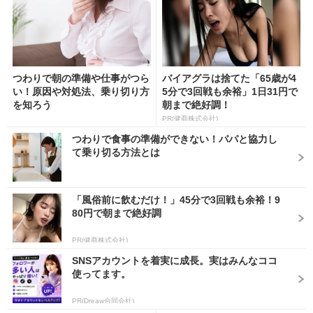
つわりで朝の準備や仕事がつら
バイアグラは捨てた「65歳が4
い！原因や対処法、乗り切り方
5分で3回戦も余裕」1日31円で
を知ろう
朝まで絶好調！
PR(健商株式会社)
つわりで食事の準備ができない！パパと協力し
て乗り切る方法とは
「風俗前に飲むだけ！」45分で3回戦も余裕！9
80円で朝まで絶好調
PR(健商株式会社)
SNSアカウントを着実に成長。実はみんなココ
使ってます。
PR(Dreaw合同会社)