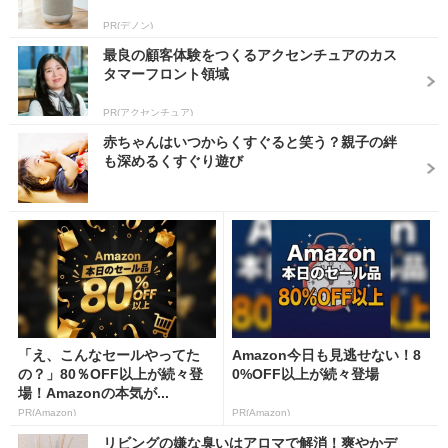
PR(デノン)
最良の顧客体験をつくるアクセンチュアのカス
タマーフロント領域
PR(アクセンチュア)
赤ちゃんはいつからくすぐると笑う？親子の絆
も深めるくすぐり遊び
「え、こんなセールやってた
Amazon今日も見逃せない！8
の？」80％OFF以上が続々登
0%OFF以上が続々登場
場！Amazonの本気が...
PR(Amazon)
PR(Amazon)
リビングの嫌な臭いはアロマで解消！爽やかデ