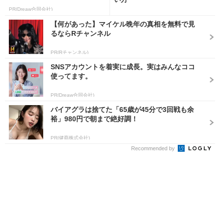
PR(Dreaw合同会社)
【何があった】マイケル晩年の真相を無料で見
るならRチャンネル
PR(Rチャンネル)
SNSアカウントを着実に成長。実はみんなココ
使ってます。
PR(Dreaw合同会社)
バイアグラは捨てた「65歳が45分で3回戦も余
裕」980円で朝まで絶好調！
PR(健商株式会社)
Recommended by