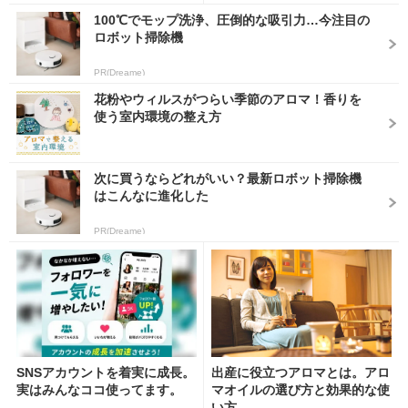
100℃でモップ洗浄、圧倒的な吸引力…今注目の
ロボット掃除機
PR(Dreame)
花粉やウィルスがつらい季節のアロマ！香りを
使う室内環境の整え方
次に買うならどれがいい？最新ロボット掃除機
はこんなに進化した
PR(Dreame)
SNSアカウントを着実に成長。
出産に役立つアロマとは。アロ
実はみんなココ使ってます。
マオイルの選び方と効果的な使
い方