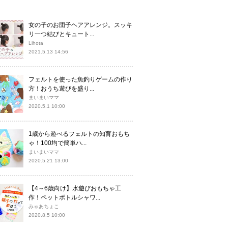
女の子のお団子ヘアアレンジ。スッキ
リ一つ結びとキュート...
Lihota
2021.5.13 14:56
フェルトを使った魚釣りゲームの作り
方！おうち遊びを盛り...
まいまいママ
2020.5.1 10:00
1歳から遊べるフェルトの知育おもち
ゃ！100均で簡単ハ...
まいまいママ
2020.5.21 13:00
【4～6歳向け】水遊びおもちゃ工
作！ペットボトルシャワ...
みゃあちょこ
2020.8.5 10:00