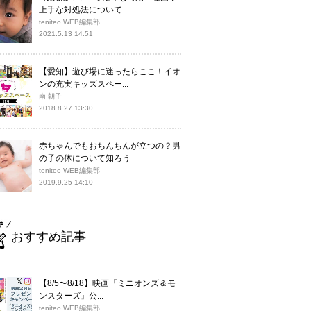
上手な対処法について
teniteo WEB編集部
2021.5.13 14:51
【愛知】遊び場に迷ったらここ！イオ
ンの充実キッズスペー...
南 朝子
2018.8.27 13:30
赤ちゃんでもおちんちんが立つの？男
の子の体について知ろう
teniteo WEB編集部
2019.9.25 14:10
おすすめ記事
【8/5〜8/18】映画『ミニオンズ＆モ
ンスターズ』公...
teniteo WEB編集部