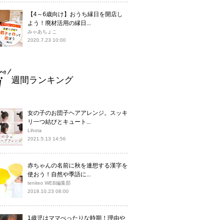
【4～6歳向け】おうち縁日を開店し
よう！廃材活用の縁日...
みゃあちょこ
2020.7.23 10:00
週間ランキング
女の子のお団子ヘアアレンジ。スッキ
リ一つ結びとキュート...
Lihota
2021.5.13 14:56
赤ちゃんの名前に秋を連想する漢字を
使おう！自然や季語に...
teniteo WEB編集部
2018.10.23 08:00
1歳児はママべったりな時期！理由や