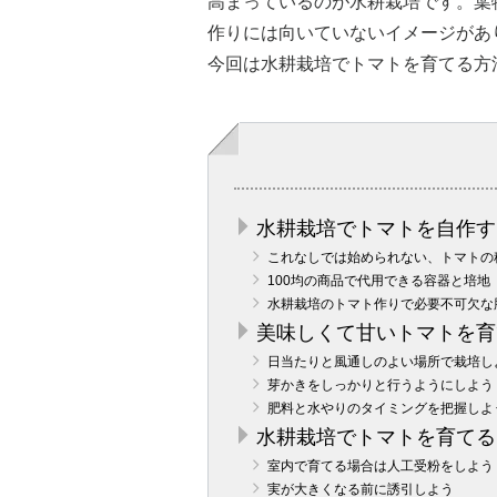
高まっているのが水耕栽培です。葉
作りには向いていないイメージがあ
今回は水耕栽培でトマトを育てる方
水耕栽培でトマトを自作す
これなしでは始められない、トマトの
100均の商品で代用できる容器と培地
水耕栽培のトマト作りで必要不可欠な
美味しくて甘いトマトを育
日当たりと風通しのよい場所で栽培し
芽かきをしっかりと行うようにしよう
肥料と水やりのタイミングを把握しよ
水耕栽培でトマトを育てる
室内で育てる場合は人工受粉をしよう
実が大きくなる前に誘引しよう