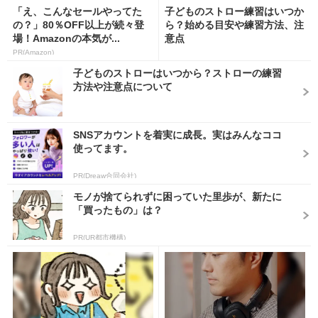
「え、こんなセールやってた
子どものストロー練習はいつか
の？」80％OFF以上が続々登
ら？始める目安や練習方法、注
場！Amazonの本気が...
意点
PR(Amazon)
子どものストローはいつから？ストローの練習
方法や注意点について
SNSアカウントを着実に成長。実はみんなココ
使ってます。
PR(Dreaw合同会社)
モノが捨てられずに困っていた里歩が、新たに
「買ったもの」は？
PR(UR都市機構)