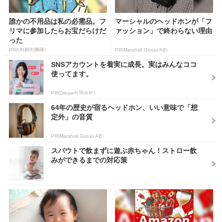
誰かの不用品は私の必需品。フ
マーシャルのヘッドホンが「フ
リマに参加したらお宝だらけだ
ァッション」で終わらない理由
った
PR(UR都市機構)
PR(Marshall Group AB)
SNSアカウントを着実に成長。実はみんなココ
使ってます。
PR(Dreaw合同会社)
64年の歴史が宿るヘッドホン、いい意味で「想
定外」の音質
PR(Marshall Group AB)
スパウトで飲まずに遊ぶ赤ちゃん！ストロー飲
みができるまでの対応策