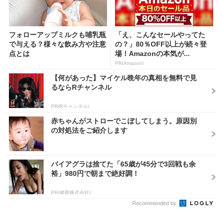
フォローアップミルクも哺乳瓶
「え、こんなセールやってた
で与える？様々な飲み方や注意
の？」80％OFF以上が続々登
点とは
場！Amazonの本気が...
PR(Amazon)
【何があった】マイケル晩年の真相を無料で見
るならRチャンネル
PR(Rチャンネル)
赤ちゃんがストローでこぼしてしまう。原因別
の対処法をご紹介します
バイアグラは捨てた「65歳が45分で3回戦も余
裕」980円で朝まで絶好調！
PR(健商株式会社)
Recommended by