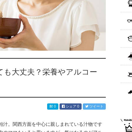
ても大丈夫？栄養やアルコー
0
シェア
0
ツイート
粕汁。関西方面を中心に親しまれている汁物です