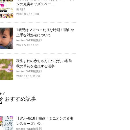
ンの充実キッズスペー...
南 朝子
2018.8.27 13:30
1歳児はママべったりな時期！理由や
上手な対処法について
teniteo WEB編集部
2021.5.13 14:51
秋生まれの赤ちゃんにつけたい名前
秋の草花を連想する漢字
teniteo WEB編集部
2018.11.10 11:00
おすすめ記事
【8/5〜8/18】映画『ミニオンズ＆モ
ンスターズ』公...
teniteo WEB編集部