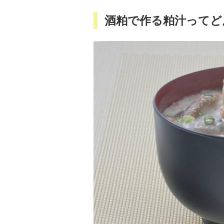
酒粕で作る粕汁ってど