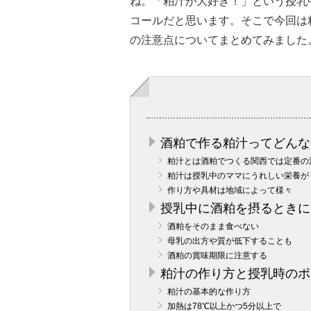
ね。「粕汁が大好き！」という授乳
コールだと思います。そこで今回は
の注意点についてまとめてみました
酒粕で作る粕汁ってどんな
粕汁とは酒粕でつくる関西では定番の
粕汁は授乳中のママにうれしい栄養が
作り方や具材は地域によって様々
授乳中に酒粕を摂るときに
酒粕をそのまま食べない
母乳の出方や質が低下することも
酒粕の賞味期限に注意する
粕汁の作り方と授乳時のポ
粕汁の基本的な作り方
加熱は78℃以上かつ5分以上で