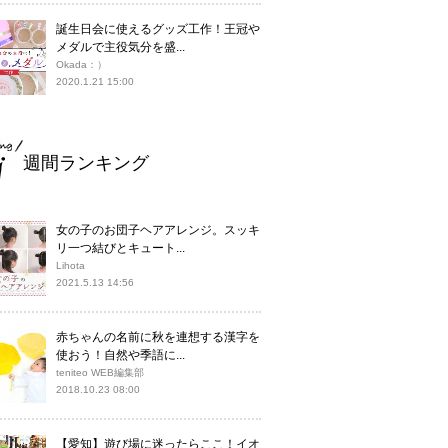
誕生日会に使えるグッズ工作！王冠や
メダルで主役気分を盛...
Okada：）
2020.1.21 15:00
週間ランキング
女の子のお団子ヘアアレンジ。スッキ
リ一つ結びとキュート...
Lihota
2021.5.13 14:56
赤ちゃんの名前に秋を連想する漢字を
使おう！自然や季語に...
teniteo WEB編集部
2018.10.23 08:00
【愛知】遊び場に迷ったらここ！イオ