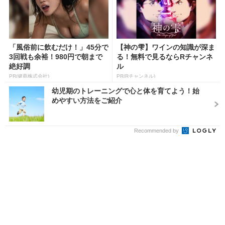
「風俗前に飲むだけ！」45分で
【神の雫】ワインの知識が深ま
3回戦も余裕！980円で朝まで
る！無料で見るならRチャンネ
絶好調
ル
PR(健商株式会社)
PR(Rチャンネル)
幼児期のトレーニングで心と体を育てよう！始
めやすい方法をご紹介
Recommended by