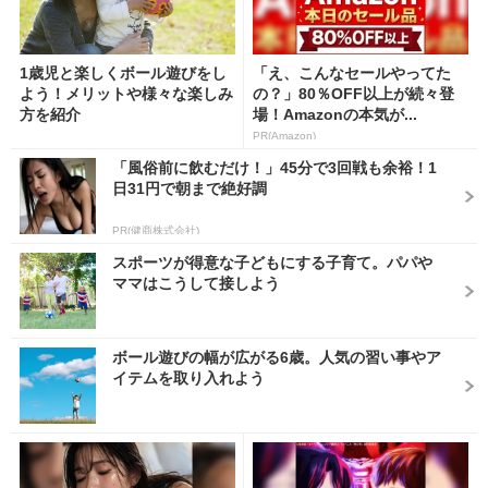
1歳児と楽しくボール遊びをし
「え、こんなセールやってた
よう！メリットや様々な楽しみ
の？」80％OFF以上が続々登
方を紹介
場！Amazonの本気が...
PR(Amazon)
「風俗前に飲むだけ！」45分で3回戦も余裕！1
日31円で朝まで絶好調
PR(健商株式会社)
スポーツが得意な子どもにする子育て。パパや
ママはこうして接しよう
ボール遊びの幅が広がる6歳。人気の習い事やア
イテムを取り入れよう