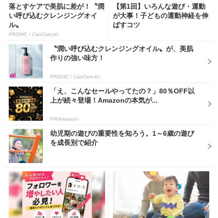
落とすケアで美肌に差が！〝潤
【第1回】いろんな遊び・運動
い呼び込むクレンジングオイ
が大事！子どもの運動神経を伸
ル〟
ばすコツ
PR(DHC｜CanCam.jp)
〝潤い呼び込むクレンジングオイル〟が、美肌
作りの強い味方！
PR(DHC｜CanCam.jp)
「え、こんなセールやってたの？」80％OFF以
上が続々登場！Amazonの本気が...
PR(Amazon)
幼児期の遊びの重要性を知ろう。1～6歳の遊び
を成長別で紹介