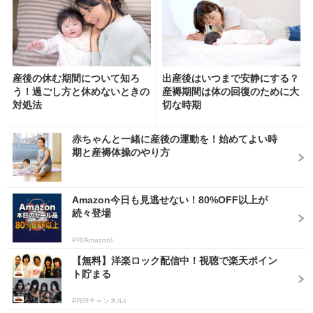
産後の休む期間について知ろ
出産後はいつまで安静にする？
う！過ごし方と休めないときの
産褥期間は体の回復のために大
対処法
切な時期
赤ちゃんと一緒に産後の運動を！始めてよい時
期と産褥体操のやり方
Amazon今日も見逃せない！80%OFF以上が
続々登場
PR(Amazon)
【無料】洋楽ロック配信中！視聴で楽天ポイン
ト貯まる
PR(Rチャンネル)