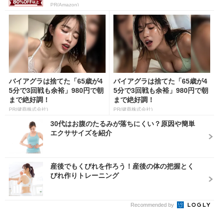
PR(Amazon)
バイアグラは捨てた「65歳が4
バイアグラは捨てた「65歳が4
5分で3回戦も余裕」980円で朝
5分で3回戦も余裕」980円で朝
まで絶好調！
まで絶好調！
PR(健商株式会社)
PR(健商株式会社)
30代はお腹のたるみが落ちにくい？原因や簡単
エクササイズを紹介
産後でもくびれを作ろう！産後の体の把握とく
びれ作りトレーニング
Recommended by