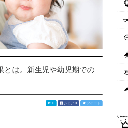
果とは。新生児や幼児期での
0
シェア
0
ツイート