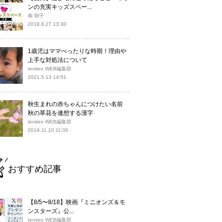
ンの充実キッズスペー...
南 朝子
2018.8.27 13:30
1歳児はママべったりな時期！理由や
上手な対処法について
teniteo WEB編集部
2021.5.13 14:51
秋生まれの赤ちゃんにつけたい名前
秋の草花を連想する漢字
teniteo WEB編集部
2018.11.10 11:00
おすすめ記事
【8/5〜8/18】映画『ミニオンズ＆モ
ンスターズ』公...
teniteo WEB編集部