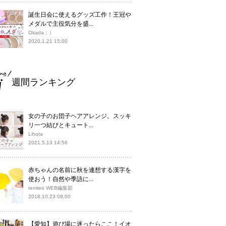
誕生日会に使えるグッズ工作！王冠や
メダルで主役気分を盛...
Okada：）
2020.1.21 15:00
週間ランキング
女の子のお団子ヘアアレンジ。スッキ
リ一つ結びとキュート...
Lihota
2021.5.13 14:56
赤ちゃんの名前に秋を連想する漢字を
使おう！自然や季語に...
teniteo WEB編集部
2018.10.23 08:00
【愛知】遊び場に迷ったらここ！イオ