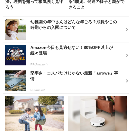
法。理由を知って根気強く見守
る4歳児。発達の様子と親がで
ろう
きること
幼稚園の年中さんはどんな年ごろ？成長やこの
時期からの入園について
Amazon今日も見逃せない！80%OFF以上が
続々登場
PR(Amazon)
堅牢さ・コスパだけじゃない最新「arrows」事
情
PR(arrows)