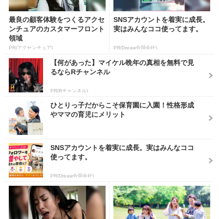
最良の顧客体験をつくるアクセ
SNSアカウントを着実に成長。
ンチュアのカスタマーフロント
実はみんなココ使ってます。
領域
PR(アクセンチュア)
PR(Dreaw合同会社)
【何があった】マイケル晩年の真相を無料で見
るならRチャンネル
PR(Rチャンネル)
ひとりっ子だからこそ保育園に入園！性格形成
やママの育児にメリット
SNSアカウントを着実に成長。実はみんなココ
使ってます。
PR(Dreaw合同会社)