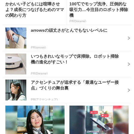
かわいい子どもには喧嘩させ
100℃でモップ洗浄、圧倒的な
よ？成長につなげるためのママ
吸引力…今注目のロボット掃除
の関わり方
機
PR(Dreame)
arrowsの頑丈さがとんでもないレベルに
PR(arrows)
いつもきれいなモップで床掃除。ロボット掃除
機の進化がすごい！
PR(Dreame)
アクセンチュアが追求する「最適なユーザー接
点」づくりの舞台裏
PR(アクセンチュア)