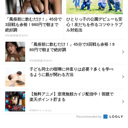
「風俗前に飲むだけ！」45分で
ひとりっ子の公園デビューも安
3回戦も余裕！980円で朝まで
心！友だちを作るコツやトラブ
絶好調
ル対処法
PR(健商株式会社)
「風俗前に飲むだけ！」45分で3回戦も余裕！9
80円で朝まで絶好調
PR(健商株式会社)
子ども同士の喧嘩に仲直りは必要？多くを学べ
るように親が関わる方法
【無料アニメ】逆境無頼カイジ配信中！視聴で
楽天ポイント貯まる
PR(Rチャンネル)
Recommended by