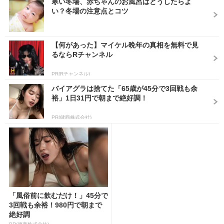
寒い冬場、赤ちゃんのお風呂はどうしたらよ
い？冬場の注意点とコツ
【何があった】マイケル晩年の真相を無料で見
るならRチャンネル
PR(Rチャンネル)
バイアグラは捨てた「65歳が45分で3回戦も余
裕」1日31円で朝まで絶好調！
PR(健商株式会社)
「風俗前に飲むだけ！」45分で
3回戦も余裕！980円で朝まで
絶好調