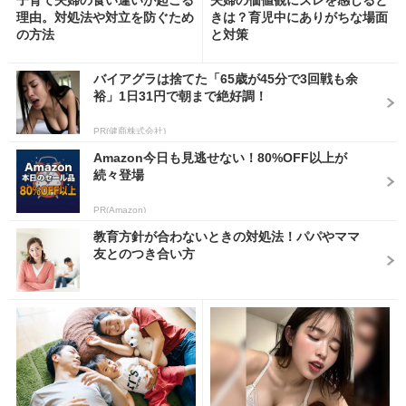
理由。対処法や対立を防ぐため
きは？育児中にありがちな場面
の方法
と対策
バイアグラは捨てた「65歳が45分で3回戦も余
裕」1日31円で朝まで絶好調！
PR(健商株式会社)
Amazon今日も見逃せない！80%OFF以上が
続々登場
PR(Amazon)
教育方針が合わないときの対処法！パパやママ
友とのつき合い方