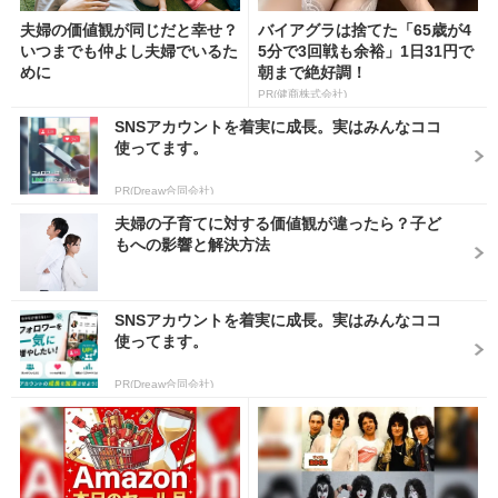
夫婦の価値観が同じだと幸せ？
バイアグラは捨てた「65歳が4
いつまでも仲よし夫婦でいるた
5分で3回戦も余裕」1日31円で
めに
朝まで絶好調！
PR(健商株式会社)
SNSアカウントを着実に成長。実はみんなココ
使ってます。
PR(Dreaw合同会社)
夫婦の子育てに対する価値観が違ったら？子ど
もへの影響と解決方法
SNSアカウントを着実に成長。実はみんなココ
使ってます。
PR(Dreaw合同会社)