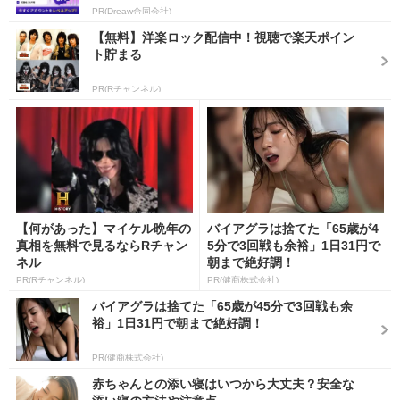
PR(Dreaw合同会社)
【無料】洋楽ロック配信中！視聴で楽天ポイン
ト貯まる
PR(Rチャンネル)
【何があった】マイケル晩年の
バイアグラは捨てた「65歳が4
真相を無料で見るならRチャン
5分で3回戦も余裕」1日31円で
ネル
朝まで絶好調！
PR(Rチャンネル)
PR(健商株式会社)
バイアグラは捨てた「65歳が45分で3回戦も余
裕」1日31円で朝まで絶好調！
PR(健商株式会社)
赤ちゃんとの添い寝はいつから大丈夫？安全な