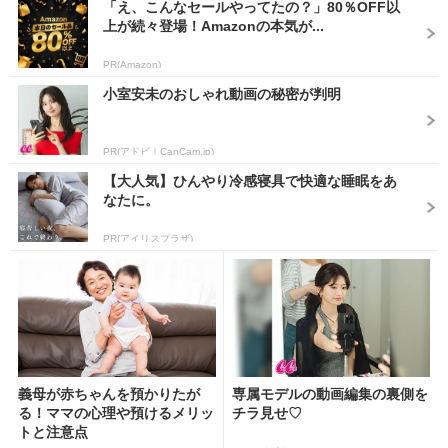
「え、こんなセールやってたの？」80％OFF以
上が続々登場！Amazonの本気が...
PR(Amazon)
小室安未のおしゃれ動画の秘密が判明
PR(アドビ｜CanCam.jp)
【大人気】ひんやり冷感寝具で快適な睡眠をあ
なたに。
PR(アイリスプラザ)
義母が赤ちゃんを預かりたが
専属モデルの動画編集の裏側を
る！ママの心理や預けるメリッ
チラ見せ♡
トと注意点