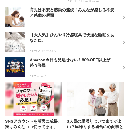
PR(アドビ｜CanCam.jp)
育児は不安と感動の連続！みんなが感じる不安
と感動の瞬間
【大人気】ひんやり冷感寝具で快適な睡眠をあ
なたに。
PR(アイリスプラザ)
Amazon今日も見逃せない！80%OFF以上が
続々登場
PR(Amazon)
SNSアカウントを着実に成長。
3人目の里帰りはいつまでがよ
実はみんなココ使ってます。
い？里帰りする場合の心配事と