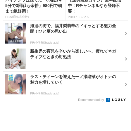
バイアグラは捨てた「65歳が4
【逆境無頼カイジ】無料配信
5分で3回戦も余裕」980円で朝
中！Rチャンネルなら登録不
まで絶好調！
要！
PR(健商株式会社)
PR(Rチャンネル)
海辺の街で、福井梨莉華のドキッとする魅力全
開！ひと夏の思い出
PR(小学館Gravidia.jp)
新生児の育児を辛いから楽しいへ。疲れてネガ
ティブなときの対処法
ラストティーンを迎えた一ノ瀬瑠菜がオトナの
魅力を増していく
PR(小学館Gravidia.jp)
Recommended by