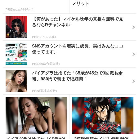
メリット
PR(Dreaw合同会社)
【何があった】マイケル晩年の真相を無料で見
るならRチャンネル
PR(Rチャンネル)
SNSアカウントを着実に成長。実はみんなココ
使ってます。
PR(Dreaw合同会社)
バイアグラは捨てた「65歳が45分で3回戦も余
裕」980円で朝まで絶好調！
PR(健商株式会社)