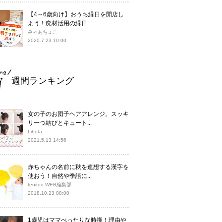
【4～6歳向け】おうち縁日を開店し
よう！廃材活用の縁日...
みゃあちょこ
2020.7.23 10:00
週間ランキング
女の子のお団子ヘアアレンジ。スッキ
リ一つ結びとキュート...
Lihota
2021.5.13 14:56
赤ちゃんの名前に秋を連想する漢字を
使おう！自然や季語に...
teniteo WEB編集部
2018.10.23 08:00
1歳児はママべったりな時期！理由や