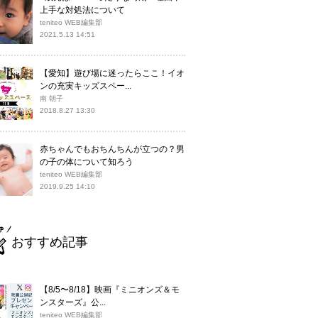
上手な対処法について
teniteo WEB編集部
2021.5.13 14:51
【愛知】遊び場に迷ったらここ！イオ
ンの充実キッズスペー...
南 朝子
2018.8.27 13:30
赤ちゃんでもおちんちんが立つの？男
の子の体について知ろう
teniteo WEB編集部
2019.9.25 14:10
おすすめ記事
【8/5〜8/18】映画『ミニオンズ＆モ
ンスターズ』公...
teniteo WEB編集部