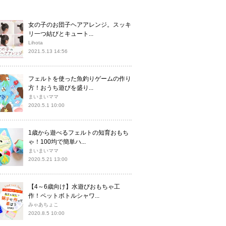
女の子のお団子ヘアアレンジ。スッキ
リ一つ結びとキュート...
Lihota
2021.5.13 14:56
フェルトを使った魚釣りゲームの作り
方！おうち遊びを盛り...
まいまいママ
2020.5.1 10:00
1歳から遊べるフェルトの知育おもち
ゃ！100均で簡単ハ...
まいまいママ
2020.5.21 13:00
【4～6歳向け】水遊びおもちゃ工
作！ペットボトルシャワ...
みゃあちょこ
2020.8.5 10:00