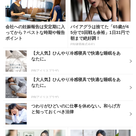
会社への妊娠報告は安定期に入
バイアグラは捨てた「65歳が4
ってから？ベストな時期や報告
5分で3回戦も余裕」1日31円で
ポイント
朝まで絶好調！
PR(健商株式会社)
【大人気】ひんやり冷感寝具で快適な睡眠をあ
なたに。
PR(アイリスプラザ)
【大人気】ひんやり冷感寝具で快適な睡眠をあ
なたに。
PR(アイリスプラザ)
つわりがひどいのに仕事を休めない。和らげ方
と知っておくべき法律