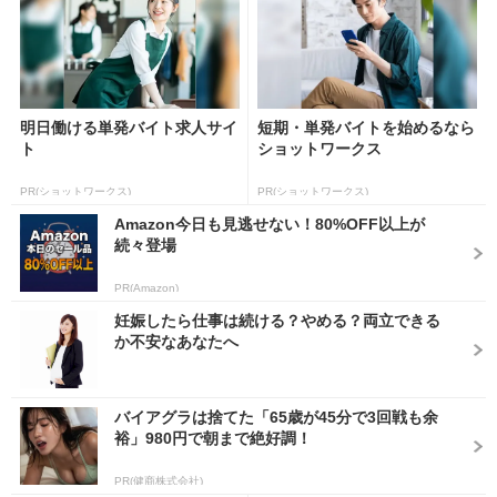
明日働ける単発バイト求人サイ
短期・単発バイトを始めるなら
ト
ショットワークス
PR(ショットワークス)
PR(ショットワークス)
Amazon今日も見逃せない！80%OFF以上が
続々登場
PR(Amazon)
妊娠したら仕事は続ける？やめる？両立できる
か不安なあなたへ
バイアグラは捨てた「65歳が45分で3回戦も余
裕」980円で朝まで絶好調！
PR(健商株式会社)