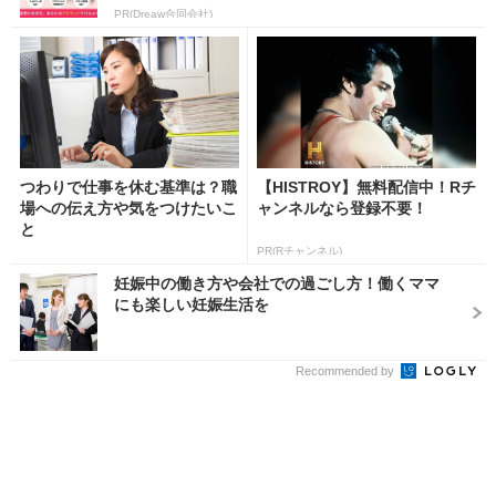
PR(Dreaw合同会社)
つわりで仕事を休む基準は？職
【HISTROY】無料配信中！Rチ
場への伝え方や気をつけたいこ
ャンネルなら登録不要！
と
PR(Rチャンネル)
妊娠中の働き方や会社での過ごし方！働くママ
にも楽しい妊娠生活を
Recommended by