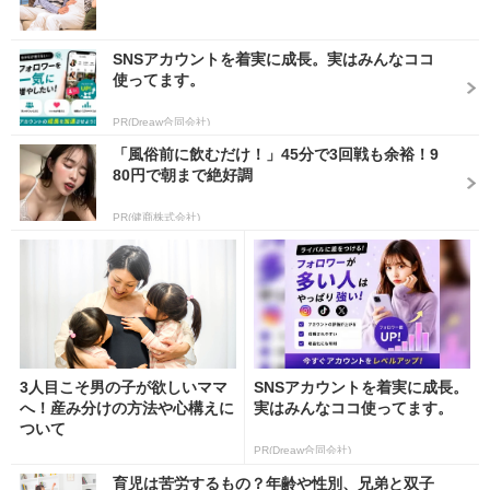
SNSアカウントを着実に成長。実はみんなココ
使ってます。
PR(Dreaw合同会社)
「風俗前に飲むだけ！」45分で3回戦も余裕！9
80円で朝まで絶好調
PR(健商株式会社)
3人目こそ男の子が欲しいママ
SNSアカウントを着実に成長。
へ！産み分けの方法や心構えに
実はみんなココ使ってます。
ついて
PR(Dreaw合同会社)
育児は苦労するもの？年齢や性別、兄弟と双子