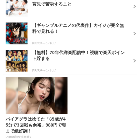
育児で苦労すること
【ギャンブルアニメの代表作】カイジが完全無
料で見れる！
PR(Rチャンネル)
【無料】70年代洋楽配信中！視聴で楽天ポイン
ト貯まる
PR(Rチャンネル)
バイアグラは捨てた「65歳が4
5分で3回戦も余裕」980円で朝
まで絶好調！
PR(健商株式会社)