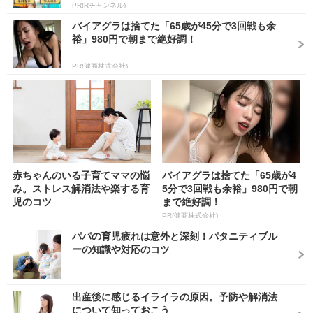
PR(Rチャンネル)
バイアグラは捨てた「65歳が45分で3回戦も余
裕」980円で朝まで絶好調！
PR(健商株式会社)
赤ちゃんのいる子育てママの悩
バイアグラは捨てた「65歳が4
み。ストレス解消法や楽する育
5分で3回戦も余裕」980円で朝
児のコツ
まで絶好調！
PR(健商株式会社)
パパの育児疲れは意外と深刻！パタニティブル
ーの知識や対応のコツ
出産後に感じるイライラの原因。予防や解消法
について知っておこう