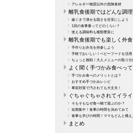
アレルギー物質以外の危険食材
離乳食後期ではどんな調理
歯ぐきで潰せる固さを目安にしよう
1回の食事量ってどのくらい？
使える調味料も種類豊富に
離乳食後期でも楽しく外食
手作りお弁当を持参しよう
手軽でおいしい！ベビーフードを活用
ちょっと挑戦！大人メニューの取り分
よく聞く手づかみ食べって
手づかみ食べのメリットとは？
おすすめ手づかみレシピ
事前対策で汚されても大丈夫！
ぐちゃぐちゃされてイライ
そもそもなぜ食べ物で遊ぶのか？
短期集中！食事の時間を決めてみて
食事も学びの時間！ママもどんと構え
まとめ