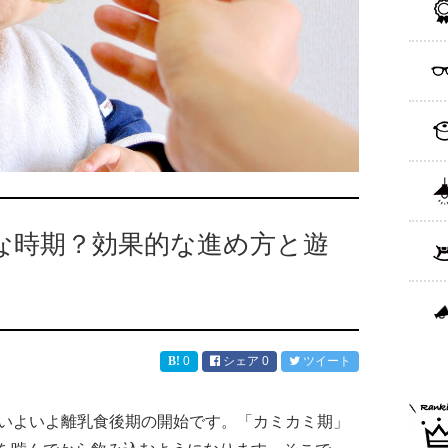
な時期？効果的な進め方と遊
0
シェア
0
ツイート
、いよいよ離乳食後期の開始です。「カミカミ期」