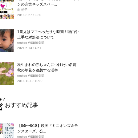
ンの充実キッズスペー...
南 朝子
2018.8.27 13:30
1歳児はママべったりな時期！理由や
上手な対処法について
teniteo WEB編集部
2021.5.13 14:51
秋生まれの赤ちゃんにつけたい名前
秋の草花を連想する漢字
teniteo WEB編集部
2018.11.10 11:00
おすすめ記事
【8/5〜8/18】映画『ミニオンズ＆モ
ンスターズ』公...
teniteo WEB編集部