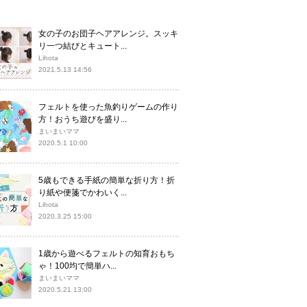
女の子のお団子ヘアアレンジ。スッキ
リ一つ結びとキュート...
Lihota
2021.5.13 14:56
フェルトを使った魚釣りゲームの作り
方！おうち遊びを盛り...
まいまいママ
2020.5.1 10:00
5歳もできる手紙の簡単な折り方！折
り紙や便箋でかわいく...
Lihota
2020.3.25 15:00
1歳から遊べるフェルトの知育おもち
ゃ！100均で簡単ハ...
まいまいママ
2020.5.21 13:00