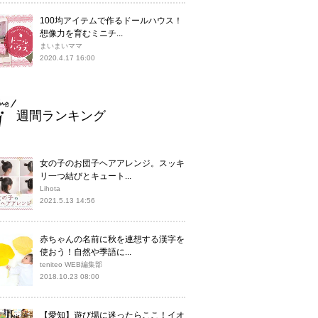
100均アイテムで作るドールハウス！
想像力を育むミニチ...
まいまいママ
2020.4.17 16:00
週間ランキング
女の子のお団子ヘアアレンジ。スッキ
リ一つ結びとキュート...
Lihota
2021.5.13 14:56
赤ちゃんの名前に秋を連想する漢字を
使おう！自然や季語に...
teniteo WEB編集部
2018.10.23 08:00
【愛知】遊び場に迷ったらここ！イオ