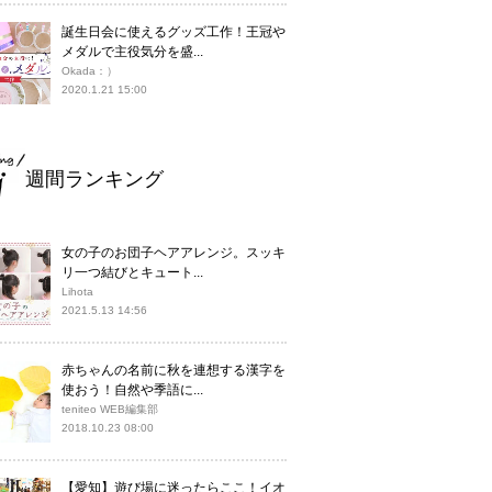
誕生日会に使えるグッズ工作！王冠や
メダルで主役気分を盛...
Okada：）
2020.1.21 15:00
週間ランキング
女の子のお団子ヘアアレンジ。スッキ
リ一つ結びとキュート...
Lihota
2021.5.13 14:56
赤ちゃんの名前に秋を連想する漢字を
使おう！自然や季語に...
teniteo WEB編集部
2018.10.23 08:00
【愛知】遊び場に迷ったらここ！イオ