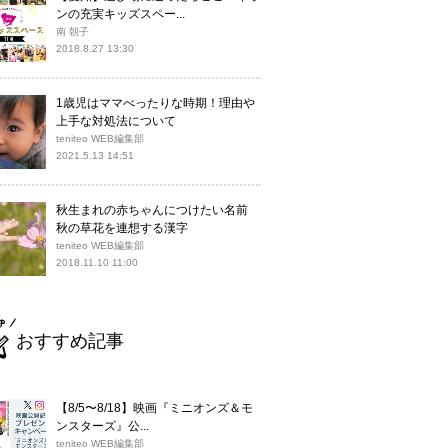
ンの充実キッズスペー...
南 朝子
2018.8.27 13:30
1歳児はママべったりな時期！理由や
上手な対処法について
teniteo WEB編集部
2021.5.13 14:51
秋生まれの赤ちゃんにつけたい名前
秋の草花を連想する漢字
teniteo WEB編集部
2018.11.10 11:00
おすすめ記事
【8/5〜8/18】映画『ミニオンズ＆モ
ンスターズ』公...
teniteo WEB編集部