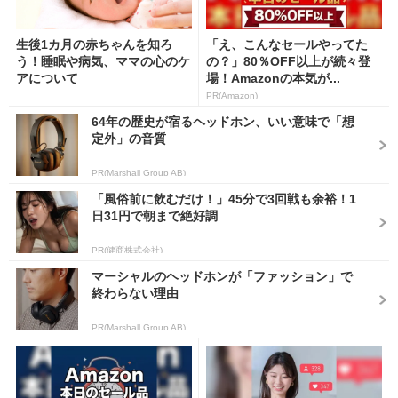
生後1カ月の赤ちゃんを知ろ
「え、こんなセールやってた
う！睡眠や病気、ママの心のケ
の？」80％OFF以上が続々登
アについて
場！Amazonの本気が...
PR(Amazon)
64年の歴史が宿るヘッドホン、いい意味で「想
定外」の音質
PR(Marshall Group AB)
「風俗前に飲むだけ！」45分で3回戦も余裕！1
日31円で朝まで絶好調
PR(健商株式会社)
マーシャルのヘッドホンが「ファッション」で
終わらない理由
PR(Marshall Group AB)