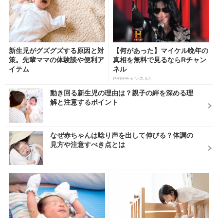
新生児がグズグズする原因と対
【何があった】マイケル晩年の
策。先輩ママの体験談や便利ア
真相を無料で見るならRチャン
イテム
ネル
PR(Rチャンネル)
動き回る新生児の理由は？親子の絆を深める理
解と注意するポイント
なぜ赤ちゃんは唸り声を出して伸びる？体調の
見方や注意すべき点とは