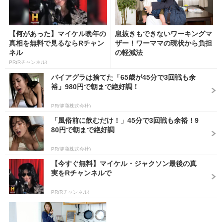
【何があった】マイケル晩年の
息抜きもできないワーキングマ
真相を無料で見るならRチャン
ザー！ワーママの現状から負担
ネル
の軽減法
PR(Rチャンネル)
バイアグラは捨てた「65歳が45分で3回戦も余
裕」980円で朝まで絶好調！
PR(健商株式会社)
「風俗前に飲むだけ！」45分で3回戦も余裕！9
80円で朝まで絶好調
PR(健商株式会社)
【今すぐ無料】マイケル・ジャクソン最後の真
実をRチャンネルで
PR(Rチャンネル)