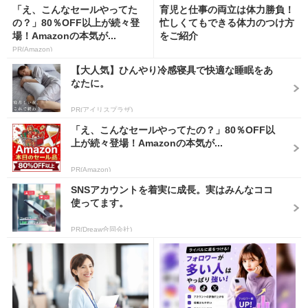
「え、こんなセールやってた
育児と仕事の両立は体力勝負！
の？」80％OFF以上が続々登
忙しくてもできる体力のつけ方
場！Amazonの本気が...
をご紹介
PR(Amazon)
【大人気】ひんやり冷感寝具で快適な睡眠をあ
なたに。
PR(アイリスプラザ)
「え、こんなセールやってたの？」80％OFF以
上が続々登場！Amazonの本気が...
PR(Amazon)
SNSアカウントを着実に成長。実はみんなココ
使ってます。
PR(Dreaw合同会社)