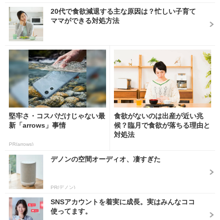
20代で食欲減退する主な原因は？忙しい子育て
ママができる対処方法
堅牢さ・コスパだけじゃない最
食欲がないのは出産が近い兆
新「arrows」事情
候？臨月で食欲が落ちる理由と
対処法
PR(arrows)
デノンの空間オーディオ、凄すぎた
PR(デノン)
SNSアカウントを着実に成長。実はみんなココ
使ってます。