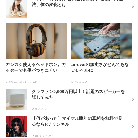
法、体の変化とは
ガシガシ使えるヘッドホン。カ
arrowsの頑丈さがとんでもな
ッターでも傷がつきにくい
いレベルに
PR(Marshall Group AB)
PR(arrows)
クラファン5,600万円以上！話題のスピーカーを
試してみた
PR(デノン)
【何があった】マイケル晩年の真相を無料で見
るならRチャンネル
PR(Rチャンネル)