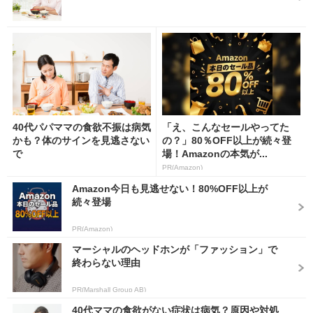
40代パパママの食欲不振は病気
「え、こんなセールやってた
かも？体のサインを見逃さない
の？」80％OFF以上が続々登
で
場！Amazonの本気が...
PR(Amazon)
Amazon今日も見逃せない！80%OFF以上が
続々登場
PR(Amazon)
マーシャルのヘッドホンが「ファッション」で
終わらない理由
PR(Marshall Group AB)
40代ママの食欲がない症状は病気？原因や対処