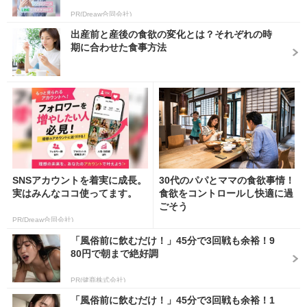
PR(Dreaw合同会社)
出産前と産後の食欲の変化とは？それぞれの時
期に合わせた食事方法
SNSアカウントを着実に成長。
30代のパパとママの食欲事情！
実はみんなココ使ってます。
食欲をコントロールし快適に過
ごそう
PR(Dreaw合同会社)
「風俗前に飲むだけ！」45分で3回戦も余裕！9
80円で朝まで絶好調
PR(健商株式会社)
「風俗前に飲むだけ！」45分で3回戦も余裕！1