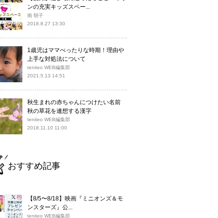
ンの充実キッズスペー...
南 朝子
2018.8.27 13:30
1歳児はママべったりな時期！理由や
上手な対処法について
teniteo WEB編集部
2021.5.13 14:51
秋生まれの赤ちゃんにつけたい名前
秋の草花を連想する漢字
teniteo WEB編集部
2018.11.10 11:00
おすすめ記事
【8/5〜8/18】映画『ミニオンズ＆モ
ンスターズ』公...
teniteo WEB編集部