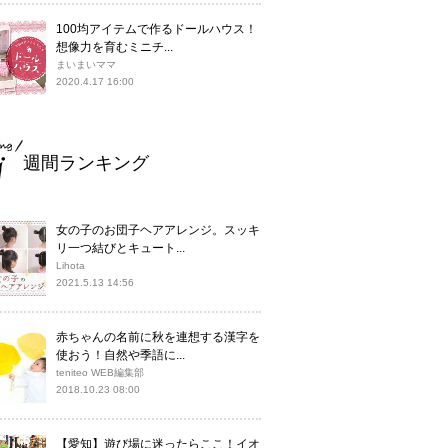
100均アイテムで作るドールハウス！
想像力を育むミニチ...
まいまいママ
2020.4.17 16:00
週間ランキング
女の子のお団子ヘアアレンジ。スッキ
リ一つ結びとキュート...
Lihota
2021.5.13 14:56
赤ちゃんの名前に秋を連想する漢字を
使おう！自然や季語に...
teniteo WEB編集部
2018.10.23 08:00
【愛知】遊び場に迷ったらここ！イオ